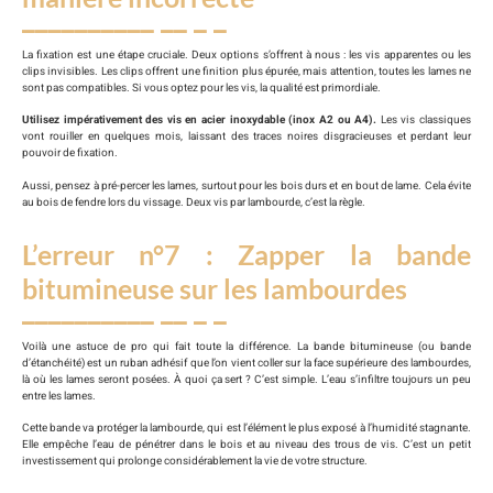
La fixation est une étape cruciale. Deux options s’offrent à nous : les vis apparentes ou les
clips invisibles. Les clips offrent une finition plus épurée, mais attention, toutes les lames ne
sont pas compatibles. Si vous optez pour les vis, la qualité est primordiale.
Utilisez impérativement des vis en acier inoxydable (inox A2 ou A4).
Les vis classiques
vont rouiller en quelques mois, laissant des traces noires disgracieuses et perdant leur
pouvoir de fixation.
Aussi, pensez à pré-percer les lames, surtout pour les bois durs et en bout de lame. Cela évite
au bois de fendre lors du vissage. Deux vis par lambourde, c’est la règle.
L’erreur n°7 : Zapper la bande
bitumineuse sur les lambourdes
Voilà une astuce de pro qui fait toute la différence. La bande bitumineuse (ou bande
d’étanchéité) est un ruban adhésif que l’on vient coller sur la face supérieure des lambourdes,
là où les lames seront posées. À quoi ça sert ? C’est simple. L’eau s’infiltre toujours un peu
entre les lames.
Cette bande va protéger la lambourde, qui est l’élément le plus exposé à l’humidité stagnante.
Elle empêche l’eau de pénétrer dans le bois et au niveau des trous de vis. C’est un petit
investissement qui prolonge considérablement la vie de votre structure.