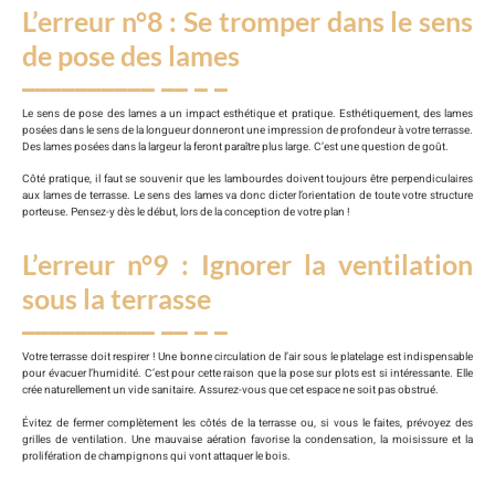
L’erreur n°8 : Se tromper dans le sens
de pose des lames
Le sens de pose des lames a un impact esthétique et pratique. Esthétiquement, des lames
posées dans le sens de la longueur donneront une impression de profondeur à votre terrasse.
Des lames posées dans la largeur la feront paraître plus large. C’est une question de goût.
Côté pratique, il faut se souvenir que les lambourdes doivent toujours être perpendiculaires
aux lames de terrasse. Le sens des lames va donc dicter l’orientation de toute votre structure
porteuse. Pensez-y dès le début, lors de la conception de votre plan !
L’erreur n°9 : Ignorer la ventilation
sous la terrasse
Votre terrasse doit respirer ! Une bonne circulation de l’air sous le platelage est indispensable
pour évacuer l’humidité. C’est pour cette raison que la pose sur plots est si intéressante. Elle
crée naturellement un vide sanitaire. Assurez-vous que cet espace ne soit pas obstrué.
Évitez de fermer complètement les côtés de la terrasse ou, si vous le faites, prévoyez des
grilles de ventilation. Une mauvaise aération favorise la condensation, la moisissure et la
prolifération de champignons qui vont attaquer le bois.