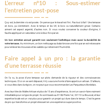
L’erreur n°10 : Sous-estimer
l’entretien post-pose
Ça y est, la dernière vis est posée. On pense que le travail est fini. Pas tout à fait ! Une terrasse
en bois, ça s’entretient. Avec le temps et les UV, le bois va naturellement griser. Certains
aiment cet aspect argenté, d’autres non. Si vous voulez conserver la couleur d’origine, il
faudra appliquer un saturateur une à deux fois par an.
Un bon entretien annuel garantit non seulement l’esthétique mais aussi la durabilité de
votre terrasse.
Au minimum, un bon nettoyage au balai-brosse une fois par an est nécessaire
pour enlever les mousses et les saletés qui retiennent l’humidité.
Faire appel à un pro : la garantie
d’une terrasse réussie
On l’a vu, la pose d’une terrasse sur plots demande de la rigueur et des connaissances
techniques. Et si on se sent dépassé, il n’y a aucune honte à faire appel à un artisan. D’ailleurs,
si vous êtes dans la région, on ne peut que vous recommander Les Parqueteurs Bordelais.
Avec leur titre de Maître Artisan et plus de 15 ans d’expérience, ils ont un savoir-faire vraiment
imbattable pour ce type de projet. Ils sont basés au 81 Bd Pierre 1er, 33110 Le Bouscat, et leur
expertise locale est un vrai plus pour garantir un projet qui dure dans le temps. C’est le genre
de pro qui transforme un projet stressant en une expérience super positive.