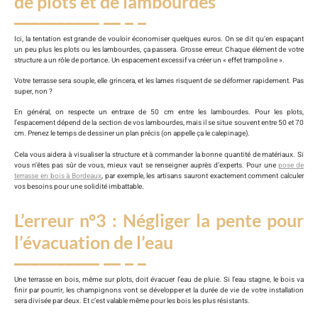
de plots et de lambourdes
Ici, la tentation est grande de vouloir économiser quelques euros. On se dit qu’en espaçant
un peu plus les plots ou les lambourdes, ça passera. Grosse erreur. Chaque élément de votre
structure a un rôle de portance. Un espacement excessif va créer un « effet trampoline ».
Votre terrasse sera souple, elle grincera, et les lames risquent de se déformer rapidement. Pas
super, non ?
En général, on respecte un entraxe de 50 cm entre les lambourdes. Pour les plots,
l’espacement dépend de la section de vos lambourdes, mais il se situe souvent entre 50 et 70
cm. Prenez le temps de dessiner un plan précis (on appelle ça le calepinage).
Cela vous aidera à visualiser la structure et à commander la bonne quantité de matériaux. Si
vous n’êtes pas sûr de vous, mieux vaut se renseigner auprès d’experts. Pour une
pose de
terrasse en bois à Bordeaux
, par exemple, les artisans sauront exactement comment calculer
vos besoins pour une solidité imbattable.
L’erreur n°3 : Négliger la pente pour
l’évacuation de l’eau
Une terrasse en bois, même sur plots, doit évacuer l’eau de pluie. Si l’eau stagne, le bois va
finir par pourrir, les champignons vont se développer et la durée de vie de votre installation
sera divisée par deux. Et c’est valable même pour les bois les plus résistants.