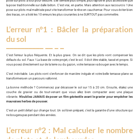
pose sur plots a tout pour séduire. Elle semble plus simple, plus rapide et plus accessible que
la pose traditionnelle sur dalle béton. C’est vrai, en partie. Mais attention aux raccourcis ! Une
pose sur plots mal maîtrisée peut vite transformer le rêve en cauchemar. Pour vous éviter bien
des tracas, on a listé les 10 erreurs les plus courantes à ne SURTOUT pas commettre.
L’erreur n°1 : Bâcler la préparation
du sol
C’est l’erreur la plus fréquente. Et la plus grave. On se dit que les plots vont compenser les
défauts du sol. Faux ! La base de votre projet, c’est le sol. Il doit être stable, tassé et propre. Si
vous posez directement sur de la terre ou du gazon, votre terrasse va bouger avec le temps.
C’est inévitable. Les plots vont s’enfoncer de manière inégale et votre belle terrasse plane se
transformera en un parcours vallonné.
La bonne méthode ? Commencez par décaisser le sol sur 15 à 20 cm. Ensuite, étalez une
couche de gravier ou de tout-venant que vous allez bien compacter avec une plaque
vibrante.
N’oubliez JAMAIS de poser un film géotextile avant le gravier pour empêcher les
mauvaises herbes de pousser.
C’est un petit détail qui change tout. Un sol bien préparé, c’est la garantie d’une structure qui
ne bougera pas pendant des années.
L’erreur n°2 : Mal calculer le nombre