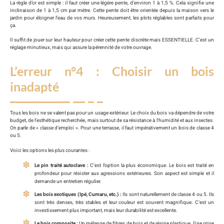
La règle d’or est simple : il faut créer une légère pente, d’environ 1 à 1,5 %. Cela signifie une
inclinaison de 1 à 1,5 cm par mètre. Cette pente doit être orientée depuis la maison vers le
jardin pour éloigner l’eau de vos murs. Heureusement, les plots réglables sont parfaits pour
ça.
Il suffit de jouer sur leur hauteur pour créer cette pente discrète mais ESSENTIELLE. C’est un
réglage minutieux, mais qui assure la pérennité de votre ouvrage.
L’erreur n°4 : Choisir un bois
inadapté
Tous les bois ne se valent pas pour un usage extérieur. Le choix du bois va dépendre de votre
budget, de l’esthétique recherchée, mais surtout de sa résistance à l’humidité et aux insectes.
On parle de « classe d’emploi ». Pour une terrasse, il faut impérativement un bois de classe 4
ou 5.
Voici les options les plus courantes :
Le pin traité autoclave :
C’est l’option la plus économique. Le bois est traité en
profondeur pour résister aux agressions extérieures. Son aspect est simple et il
demande un entretien régulier.
Les bois exotiques (Ipé, Cumaru, etc.) :
Ils sont naturellement de classe 4 ou 5. Ils
sont très denses, très stables et leur couleur est souvent magnifique. C’est un
investissement plus important, mais leur durabilité est excellente.
Le bois composite :
Un mélange de fibres de bois et de résine plastique. Il ne grise