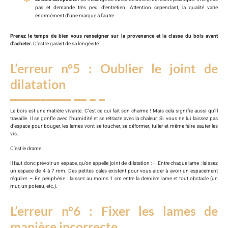
pas et demande très peu d’entretien. Attention cependant, la qualité varie
énormément d’une marque à l’autre.
Prenez le temps de bien vous renseigner sur la provenance et la classe du bois avant
d’acheter.
C’est le garant de sa longévité.
L’erreur n°5 : Oublier le joint de
dilatation
Le bois est une matière vivante. C’est ce qui fait son charme ! Mais cela signifie aussi qu’il
travaille. Il se gonfle avec l’humidité et se rétracte avec la chaleur. Si vous ne lui laissez pas
d’espace pour bouger, les lames vont se toucher, se déformer, tuiler et même faire sauter les
vis.
C’est le drame.
Il faut donc prévoir un espace, qu’on appelle joint de dilatation : – Entre chaque lame : laissez
un espace de 4 à 7 mm. Des petites cales existent pour vous aider à avoir un espacement
régulier. – En périphérie : laissez au moins 1 cm entre la dernière lame et tout obstacle (un
mur, un poteau, etc.).
L’erreur n°6 : Fixer les lames de
manière incorrecte