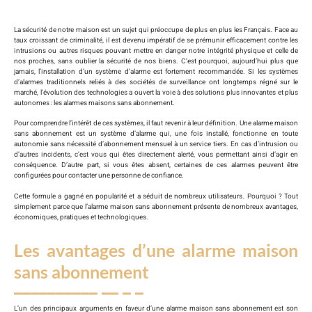
La sécurité de notre maison est un sujet qui préoccupe de plus en plus les Français. Face au
taux croissant de criminalité, il est devenu impératif de se prémunir efficacement contre les
intrusions ou autres risques pouvant mettre en danger notre intégrité physique et celle de
nos proches, sans oublier la sécurité de nos biens. C’est pourquoi, aujourd’hui plus que
jamais, l’installation d’un système d’alarme est fortement recommandée. Si les systèmes
d’alarmes traditionnels reliés à des sociétés de surveillance ont longtemps régné sur le
marché, l’évolution des technologies a ouvert la voie à des solutions plus innovantes et plus
autonomes : les alarmes maisons sans abonnement.
Pour comprendre l’intérêt de ces systèmes, il faut revenir à leur définition. Une alarme maison
sans abonnement est un système d’alarme qui, une fois installé, fonctionne en toute
autonomie sans nécessité d’abonnement mensuel à un service tiers. En cas d’intrusion ou
d’autres incidents, c’est vous qui êtes directement alerté, vous permettant ainsi d’agir en
conséquence. D’autre part, si vous êtes absent, certaines de ces alarmes peuvent être
configurées pour contacter une personne de confiance.
Cette formule a gagné en popularité et a séduit de nombreux utilisateurs. Pourquoi ? Tout
simplement parce que l’alarme maison sans abonnement présente de nombreux avantages,
économiques, pratiques et technologiques.
Les avantages d’une alarme maison
sans abonnement
L’un des principaux arguments en faveur d’une alarme maison sans abonnement est son