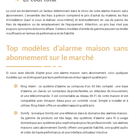
Le coût est évidemment un facteur déterminant dans le choix de votre alarme maison sans
abonnement. L’ensemble des frais à prévoir comprend le prix d’achat du matériel, les frais
d’installation (sauf si vous la réalisez vous-même), et éventuellement, en cas de panne, les
frais de réparation ou de remplacement de l’équipement. Attention, un prix bas n’est pas
toujours synonyme de bonne affaire. Certains modèles d’entrée de gamme peuvent se révéler
insuffisants en termes de performance et de fiabilité.
Top modèles d’alarme maison sans
abonnement sur le marché
Si vous avez décidé d’opter pour une alarme maison sans abonnement, voici quelques
modèles qui se distinguent par leurs performances et leur rapport qualité-prix :
Ring Alarm : ce système d’alarme se compose d’un kit très complet : une base
d’alarme, un clavier, un contacteur de porte/fenêtre, un détecteur de mouvement,
et une télécommande. Il est connectable au réseau Wi-Fi de votre maison et est
compatible avec Amazon Alexa pour un contrôle vocal. Simple à installer et à
utiliser, Ring Alarm offre un excellent rapport qualité-prix.
Somfy : la marque Somfy est une référence dans le domaine des alarmes maison.
Sa gamme de produits est très large, des systèmes d’alarme sans fil à usage
domestique aux systèmes plus sophistiqués pour les professionnels. Les alarmes
maisons sans abonnement Somfy offrent une grande fiabilité, une qualité audio
et vidéo de haute performance, et une interface utilisateur intuitive.