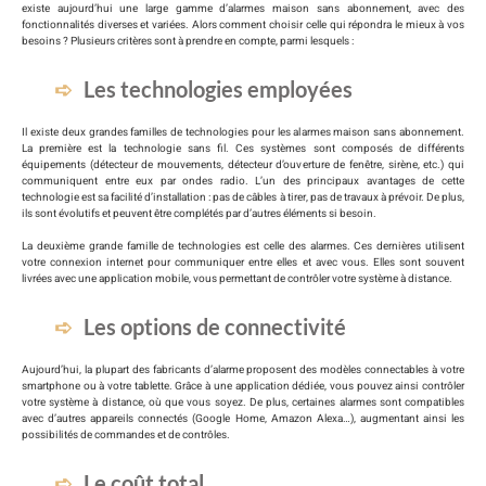
existe aujourd’hui une large gamme d’alarmes maison sans abonnement, avec des
fonctionnalités diverses et variées. Alors comment choisir celle qui répondra le mieux à vos
besoins ? Plusieurs critères sont à prendre en compte, parmi lesquels :
Les technologies employées
Il existe deux grandes familles de technologies pour les alarmes maison sans abonnement.
La première est la technologie sans fil. Ces systèmes sont composés de différents
équipements (détecteur de mouvements, détecteur d’ouverture de fenêtre, sirène, etc.) qui
communiquent entre eux par ondes radio. L’un des principaux avantages de cette
technologie est sa facilité d’installation : pas de câbles à tirer, pas de travaux à prévoir. De plus,
ils sont évolutifs et peuvent être complétés par d’autres éléments si besoin.
La deuxième grande famille de technologies est celle des alarmes. Ces dernières utilisent
votre connexion internet pour communiquer entre elles et avec vous. Elles sont souvent
livrées avec une application mobile, vous permettant de contrôler votre système à distance.
Les options de connectivité
Aujourd’hui, la plupart des fabricants d’alarme proposent des modèles connectables à votre
smartphone ou à votre tablette. Grâce à une application dédiée, vous pouvez ainsi contrôler
votre système à distance, où que vous soyez. De plus, certaines alarmes sont compatibles
avec d’autres appareils connectés (Google Home, Amazon Alexa…), augmentant ainsi les
possibilités de commandes et de contrôles.
Le coût total