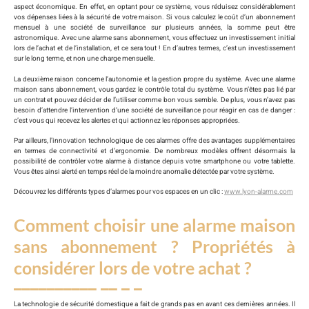
aspect économique. En effet, en optant pour ce système, vous réduisez considérablement
vos dépenses liées à la sécurité de votre maison. Si vous calculez le coût d’un abonnement
mensuel à une société de surveillance sur plusieurs années, la somme peut être
astronomique. Avec une alarme sans abonnement, vous effectuez un investissement initial
lors de l’achat et de l’installation, et ce sera tout ! En d’autres termes, c’est un investissement
sur le long terme, et non une charge mensuelle.
La deuxième raison concerne l’autonomie et la gestion propre du système. Avec une alarme
maison sans abonnement, vous gardez le contrôle total du système. Vous n’êtes pas lié par
un contrat et pouvez décider de l’utiliser comme bon vous semble. De plus, vous n’avez pas
besoin d’attendre l’intervention d’une société de surveillance pour réagir en cas de danger :
c’est vous qui recevez les alertes et qui actionnez les réponses appropriées.
Par ailleurs, l’innovation technologique de ces alarmes offre des avantages supplémentaires
en termes de connectivité et d’ergonomie. De nombreux modèles offrent désormais la
possibilité de contrôler votre alarme à distance depuis votre smartphone ou votre tablette.
Vous êtes ainsi alerté en temps réel de la moindre anomalie détectée par votre système.
Découvrez les différents types d’alarmes pour vos espaces en un clic :
www.lyon-alarme.com
Comment choisir une alarme maison
sans abonnement ? Propriétés à
considérer lors de votre achat ?
La technologie de sécurité domestique a fait de grands pas en avant ces dernières années. Il