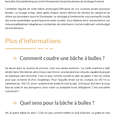
les bulles d’air périphériques contre l’écrasement durant les phases de stockage hivernal.
L’entretien régulier de votre bâche prolongera l’efficacité de vos coutures durant plusieurs
années. Le rinçage à l’eau claire après chaque saison élimine les résidus de calcaire et de
chlore qui pourraient durcir le fil polyester. Le stockage à l’ombre évite une surchauffe inutile
des zones assemblées quand la piscine reste ouverte. Vous obtenez ainsi une protection sur
mesure parfaitement adaptée aux contraintes de votre bassin tout en maîtrisant votre budget
de maintenance.
Plus d’informations
Comment coudre une bâche à bulles ?
Se lancer dans la couture de piscine, c’est une sacree aventure ! La vieille machine a failli
rendre l’ame l’ete dernier, alors mieux vaut choisir une becane bien robuste, capable de piquer
du plastique sans broncher. C’est un peu comme coudre un jean de geant, il faut du solide
pour que ca tienne le choc longtemps. Pour l’aiguille, miser sur du costaud, du 90/14 ou
carrement du 100/16, sinon ca dechire les bulles et c’est la cata. Le fil aussi doit tenir le coup
face au soleil et aux plongeons, donc nylon ou polyester lourd obligatoire. C’est une petite
victoire DIY !
Quel sens pour la bâche à bulles ?
Ah, le grand debat du sens ! C’est un peu comme mettre un pull a l’envers, ca gratte et c’est