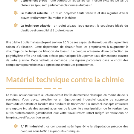
L’ajustement précis
: une confection artisanale sur mesure évite les pertes de
chaleur en épousant parfaitement les formes du bassin.
Le matériel robuste
: un fil en polyester haute ténacité et des aiguilles d’acier
bravent vaillamment l’humidité et le chlore.
La technique adaptée
: un point zigzag large garantit la souplesse idéale du
plastique et une solidité à toute épreuve.
Une bâche à bulle mal ajustée perd environ 20 % de ses capacités thermiques dès la première
saison d’utilisation. Cette déperdition de chaleur force les propriétaires à augmenter le
chauffage ou le temps de filtration du bassin. La couture artisanale d’une protection en
polyéthylène offre une solution précise pour adapter l’équipement aux dimensions exactes
de votre piscine. Cette technique demande une rigueur particulière dans le choix des
composants pour résister aux agressions chimiques permanentes.
Matériel technique contre la chimie
Le milieu aquatique traité au chlore détruit les fils de mercerie classique en moins de deux
semaines. Vous devez sélectionner un équipement industriel capable de supporter
l’humidité constante et l’acidité des produits de traitement. Un matériel inadapté entraînera
une rupture brutale des assemblages lors de la première manipulation de l’enrouleur. Les
outils professionnels garantissent que votre travail restera intact malgré les variations de
température et l’exposition au sel.
1/
Fil industriel
: ce composant spécifique évite la dégradation précoce des
coutures sous l’effet des produits chimiques.