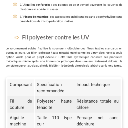
2/
Aiguilles renforcées
: ces pointes en acier trempé traversent les couches de
plastique sans dévier ni casser.
3/
Pinces de maintien
: ces accessoires stabilisent les pans de polyéthylène sans
créer de trous de micro-perforation inutiles.
Fil polyester contre les UV
Le rayonnement solaire fragilise la structure moléculaire des fibres textiles standards en
quelques jours. Un fil en polyester haute ténacité traité contre les ultraviolets reste la seule
option viable pour ce projet extérieur. Cette fibre synthétique conserve ses propriétés
mécaniques même après une immersion prolongée dans une eau fortement chlorée. Je
constate souvent que la qualité du fil définit la durée de vie réelle de la bâche sur le long terme.
Composant
Spécification
Impact technique
recommandée
Fil de
Polyester haute
Résistance totale au
couture
ténacité
chlore
Aiguille
Taille 110 type
Perçage net sans
machine
cuir
déchirure