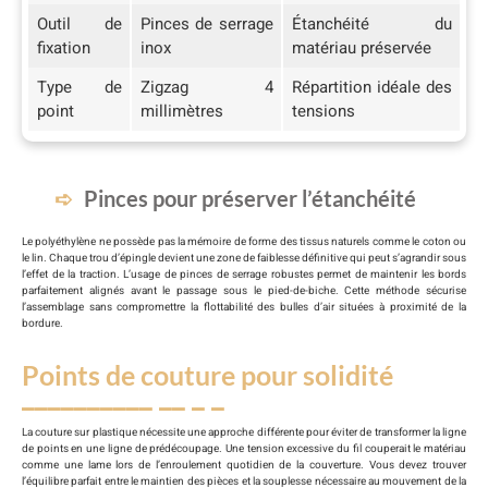
Outil de
Pinces de serrage
Étanchéité du
fixation
inox
matériau préservée
Type de
Zigzag 4
Répartition idéale des
point
millimètres
tensions
Pinces pour préserver l’étanchéité
Le polyéthylène ne possède pas la mémoire de forme des tissus naturels comme le coton ou
le lin. Chaque trou d’épingle devient une zone de faiblesse définitive qui peut s’agrandir sous
l’effet de la traction. L’usage de pinces de serrage robustes permet de maintenir les bords
parfaitement alignés avant le passage sous le pied-de-biche. Cette méthode sécurise
l’assemblage sans compromettre la flottabilité des bulles d’air situées à proximité de la
bordure.
Points de couture pour solidité
La couture sur plastique nécessite une approche différente pour éviter de transformer la ligne
de points en une ligne de prédécoupage. Une tension excessive du fil couperait le matériau
comme une lame lors de l’enroulement quotidien de la couverture. Vous devez trouver
l’équilibre parfait entre le maintien des pièces et la souplesse nécessaire au mouvement de la