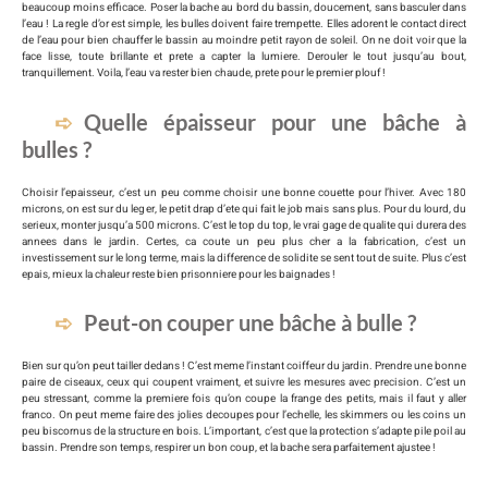
beaucoup moins efficace. Poser la bache au bord du bassin, doucement, sans basculer dans
l’eau ! La regle d’or est simple, les bulles doivent faire trempette. Elles adorent le contact direct
de l’eau pour bien chauffer le bassin au moindre petit rayon de soleil. On ne doit voir que la
face lisse, toute brillante et prete a capter la lumiere. Derouler le tout jusqu’au bout,
tranquillement. Voila, l’eau va rester bien chaude, prete pour le premier plouf !
Quelle épaisseur pour une bâche à
bulles ?
Choisir l’epaisseur, c’est un peu comme choisir une bonne couette pour l’hiver. Avec 180
microns, on est sur du leger, le petit drap d’ete qui fait le job mais sans plus. Pour du lourd, du
serieux, monter jusqu’a 500 microns. C’est le top du top, le vrai gage de qualite qui durera des
annees dans le jardin. Certes, ca coute un peu plus cher a la fabrication, c’est un
investissement sur le long terme, mais la difference de solidite se sent tout de suite. Plus c’est
epais, mieux la chaleur reste bien prisonniere pour les baignades !
Peut-on couper une bâche à bulle ?
Bien sur qu’on peut tailler dedans ! C’est meme l’instant coiffeur du jardin. Prendre une bonne
paire de ciseaux, ceux qui coupent vraiment, et suivre les mesures avec precision. C’est un
peu stressant, comme la premiere fois qu’on coupe la frange des petits, mais il faut y aller
franco. On peut meme faire des jolies decoupes pour l’echelle, les skimmers ou les coins un
peu biscornus de la structure en bois. L’important, c’est que la protection s’adapte pile poil au
bassin. Prendre son temps, respirer un bon coup, et la bache sera parfaitement ajustee !