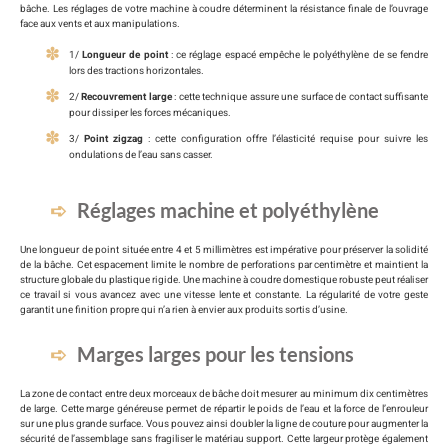
bâche. Les réglages de votre machine à coudre déterminent la résistance finale de l’ouvrage
face aux vents et aux manipulations.
1/
Longueur de point
: ce réglage espacé empêche le polyéthylène de se fendre
lors des tractions horizontales.
2/
Recouvrement large
: cette technique assure une surface de contact suffisante
pour dissiper les forces mécaniques.
3/
Point zigzag
: cette configuration offre l’élasticité requise pour suivre les
ondulations de l’eau sans casser.
Réglages machine et polyéthylène
Une longueur de point située entre 4 et 5 millimètres est impérative pour préserver la solidité
de la bâche. Cet espacement limite le nombre de perforations par centimètre et maintient la
structure globale du plastique rigide. Une machine à coudre domestique robuste peut réaliser
ce travail si vous avancez avec une vitesse lente et constante. La régularité de votre geste
garantit une finition propre qui n’a rien à envier aux produits sortis d’usine.
Marges larges pour les tensions
La zone de contact entre deux morceaux de bâche doit mesurer au minimum dix centimètres
de large. Cette marge généreuse permet de répartir le poids de l’eau et la force de l’enrouleur
sur une plus grande surface. Vous pouvez ainsi doubler la ligne de couture pour augmenter la
sécurité de l’assemblage sans fragiliser le matériau support. Cette largeur protège également