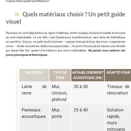
nuance ferait autant la différence ?
Quels matériaux choisir ? Un petit guide
visuel
Plusieurs se sont déjà perdus au rayon matériaux, entre rouleaux de laine minérale et mousse
au look improbable. Le vrai défi, c’est d’opter pour la performance, sans faire de l’esthétique
un sacrifice. Et puis, un petit audit à la main – passer le doigt le long des murs, inspecter les
coins – révèle souvent les failles insoupçonnées… Un joint minuscule de travers, une fenêtre
qui laisse filer l’air : autant d’invitations aux sons indésirables.
Ne jamais sous-estimer ces
ponts phoniques et thermiques.
MATÉRIAU
TYPE DE
AFFAIBLISSEMENT
ADAPTÉ POUR
POSE
ACOUSTIQUE (DB)
Laine de
Mur,
35 à 50
Travaux de
verre
cloison,
rénovation
plafond
Panneaux
Mur,
25 à 40
Solution
acoustiques
porte
rapide,
murs
mitoyens