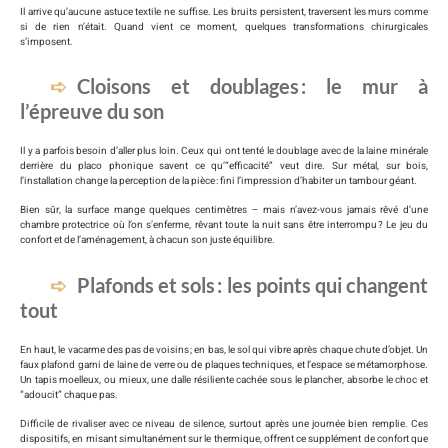
Il arrive qu’aucune astuce textile ne suffise. Les bruits persistent, traversent les murs comme
si de rien n’était. Quand vient ce moment, quelques transformations chirurgicales
s’imposent.
Cloisons et doublages : le mur à
l’épreuve du son
Il y a parfois besoin d’aller plus loin. Ceux qui ont tenté le doublage avec de la laine minérale
derrière du placo phonique savent ce qu’“efficacité” veut dire. Sur métal, sur bois,
l’installation change la perception de la pièce : fini l’impression d’habiter un tambour géant.
Bien sûr, la surface mange quelques centimètres – mais n’avez-vous jamais rêvé d’une
chambre protectrice où l’on s’enferme, rêvant toute la nuit sans être interrompu ? Le jeu du
confort et de l’aménagement, à chacun son juste équilibre.
Plafonds et sols : les points qui changent
tout
En haut, le vacarme des pas de voisins ; en bas, le sol qui vibre après chaque chute d’objet. Un
faux plafond garni de laine de verre ou de plaques techniques, et l’espace se métamorphose.
Un tapis moelleux, ou mieux, une dalle résiliente cachée sous le plancher, absorbe le choc et
“adoucit” chaque pas.
Difficile de rivaliser avec ce niveau de silence, surtout après une journée bien remplie. Ces
dispositifs, en misant simultanément sur le thermique, offrent ce supplément de confort que