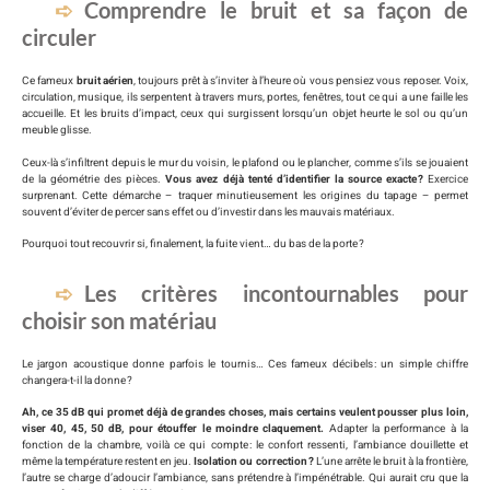
Comprendre le bruit et sa façon de
circuler
Ce fameux
bruit aérien
, toujours prêt à s’inviter à l’heure où vous pensiez vous reposer. Voix,
circulation, musique, ils serpentent à travers murs, portes, fenêtres, tout ce qui a une faille les
accueille. Et les bruits d’impact, ceux qui surgissent lorsqu’un objet heurte le sol ou qu’un
meuble glisse.
Ceux-là s’infiltrent depuis le mur du voisin, le plafond ou le plancher, comme s’ils se jouaient
de la géométrie des pièces.
Vous avez déjà tenté d’identifier la source exacte ?
Exercice
surprenant. Cette démarche – traquer minutieusement les origines du tapage – permet
souvent d’éviter de percer sans effet ou d’investir dans les mauvais matériaux.
Pourquoi tout recouvrir si, finalement, la fuite vient… du bas de la porte ?
Les critères incontournables pour
choisir son matériau
Le jargon acoustique donne parfois le tournis… Ces fameux décibels : un simple chiffre
changera-t-il la donne ?
Ah, ce 35 dB qui promet déjà de grandes choses, mais certains veulent pousser plus loin,
viser 40, 45, 50 dB, pour étouffer le moindre claquement.
Adapter la performance à la
fonction de la chambre, voilà ce qui compte : le confort ressenti, l’ambiance douillette et
même la température restent en jeu.
Isolation ou correction ?
L’une arrête le bruit à la frontière,
l’autre se charge d’adoucir l’ambiance, sans prétendre à l’impénétrable. Qui aurait cru que la