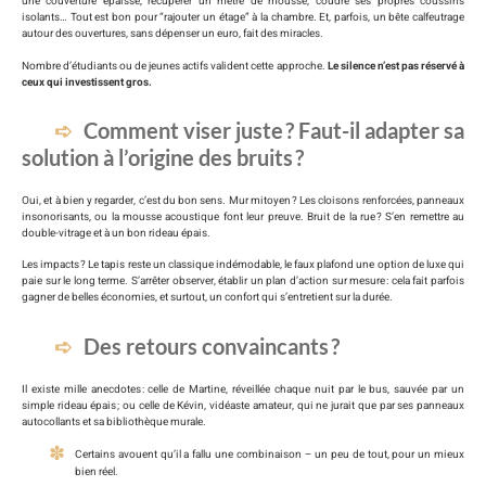
une couverture épaisse, récupérer un mètre de mousse, coudre ses propres coussins
isolants… Tout est bon pour “rajouter un étage” à la chambre. Et, parfois, un bête calfeutrage
autour des ouvertures, sans dépenser un euro, fait des miracles.
Nombre d’étudiants ou de jeunes actifs valident cette approche.
Le silence n’est pas réservé à
ceux qui investissent gros.
Comment viser juste ? Faut-il adapter sa
solution à l’origine des bruits ?
Oui, et à bien y regarder, c’est du bon sens. Mur mitoyen ? Les cloisons renforcées, panneaux
insonorisants, ou la mousse acoustique font leur preuve. Bruit de la rue ? S’en remettre au
double-vitrage et à un bon rideau épais.
Les impacts ? Le tapis reste un classique indémodable, le faux plafond une option de luxe qui
paie sur le long terme. S’arrêter observer, établir un plan d’action sur mesure : cela fait parfois
gagner de belles économies, et surtout, un confort qui s’entretient sur la durée.
Des retours convaincants ?
Il existe mille anecdotes : celle de Martine, réveillée chaque nuit par le bus, sauvée par un
simple rideau épais ; ou celle de Kévin, vidéaste amateur, qui ne jurait que par ses panneaux
autocollants et sa bibliothèque murale.
Certains avouent qu’il a fallu une combinaison – un peu de tout, pour un mieux
bien réel.