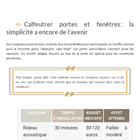
Calfeutrer portes et fenêtres : la
simplicité a encore de l’avenir
Qui n’a jamais posé sa main contre le tour d’une fenêtre pour sentir passer un souffle, deviner
qu’à la moindre pluie, l’abandon sera total ? Les joints autocollants viennent jouer les
sauveurs. Du scotch adapté, boudin au bas de la porte, kit spécial pour les ouvertures
anciennes…
Petit budget, grand effet. Cette méthode rassure les locataires toujours sur le fil,
ou ceux qui préfèrent rester discrets (pas de marteau qui résonne dans toute la
résidence).
SOLUTION
TEMPS
BUDGET
EFFET
D’INSTALLATION
INDICATIF
ATTENDU
Rideau
30 minutes
30-120
Faible à
acoustique
euros
modéré