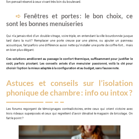
l’on pensait réservé à ceux vivant très loin du boulevard.
Fenêtres et portes : le bon choix, ce
sont les bonnes menuiseries
Qui n’a jamais rêvé d’un double-vitrage, voire triple, en entendant la ville bourdonnée jusque
tard dans la nuit ? Remplacer une porte creuse par une pleine, ou ajouter un panneau
acoustique, fait parfois une différence aussi nette qu’installer une porte de coffre-fort… mais
en bien plus élégant.
Ces solutions améliorent au passage le confort thermique, suffisamment pour justifier le
coût, parfois picotant. Les conseils avisés d’un menuisier passionné, voilà la clé pour
choisir l’option la mieux adaptée à la configuration et au budget, sans fausse note.
Astuces et conseils sur l’isolation
phonique de chambre : info ou intox ?
Les forums regorgent de témoignages contradictoires, entre ceux qui crient victoire avec
trois rideaux superposés et ceux qui regrettent d’avoir dévalisé le magasin de bricolage. On
fait le point ?