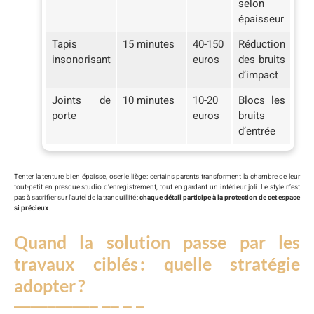
selon
épaisseur
Tapis
15 minutes
40-150
Réduction
insonorisant
euros
des bruits
d’impact
Joints de
10 minutes
10-20
Blocs les
porte
euros
bruits
d’entrée
Tenter la tenture bien épaisse, oser le liège : certains parents transforment la chambre de leur
tout-petit en presque studio d’enregistrement, tout en gardant un intérieur joli. Le style n’est
pas à sacrifier sur l’autel de la tranquillité :
chaque détail participe à la protection de cet espace
si précieux
.
Quand la solution passe par les
travaux ciblés : quelle stratégie
adopter ?