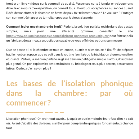
tomber un livre – rideau sur le sommeil de qualité. Passer ses nuits à jongler entre bouchons
d’oreille et soupirs d’exaspération, on connaît tous ! Pourquoi accepter ces nuisances quand
l’idée de transformer la chambre en havre de paix fait tellement envie ? Le vrai luxe ? Protéger
son sommeil, échapper au tumulte, repousser le stress à la porte.
Comment isoler une chambre du bruit
? Parfois, la solution parfaite réside dans des gestes
simples, mais pour une efficacité optimale, consultez le site
https://www.nokomisacoustique.com/fabricant-panneaux-accoustiques/
pour faire appel à
un fabricant de panneaux acoustiques capable de vous offrir des options sur mesure.
Que se passe-t-il si la chambre se mue en cocon, ouatée et silencieuse ? Il suffit de préparer
habilement cet espace, que ce soit dans la routine familiale ou la trépidation d’une colocation
étudiante. Parfois, la solution parfaite se glisse dans un petit geste simple. Parfois, il faut viser
plus grand. On part explorer les sentiers balisés du bricolage et ceux, plus secrets, des astuces
futées. Curieux d’en savoir plus ?
Les bases de l’isolation phonique
dans la chambre : par où
commencer ?
L’isolation phonique ? On croit tout savoir… jusqu’à ce que le moindre bruit fuse d’on ne sait
où. Avant d’abattre des cloisons, s’arrêter pour comprendre quelques fondamentaux change
tout.