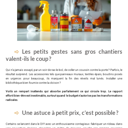
Les petits gestes sans gros chantiers
valent-ils le coup ?
Qui n’a jamais essayé, par un soir de ras-le-bol, de coller un coussin contre la porte ? Parfois, le
résultat surprend. Les accessoires tels que panneaux muraux, textiles épais, boudins posés
en urgence : pour beaucoup, ils marquent la fin des réveils mal lunés. Installer une
bibliothèque bien fournie contre la cloison ?
Voilà un rempart inattendu qui absorbe parfaitement ce qui circule trop. Le rapport
effort/bien-être est inestimable, surtout quand le budget n’autorise pas les transformations
radicales
.
Une astuce à petit prix, c’est possible ?
Certains se lancent dans le DIY avec un enthousiasme contagieux : fabriquer un rideau dans