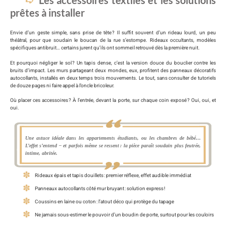
Les accessoires textiles et les solutions
prêtes à installer
Envie d’un geste simple, sans prise de tête ? Il suffit souvent d’un rideau lourd, un peu
théâtral, pour que soudain le boucan de la rue s’estompe. Rideaux occultants, modèles
spécifiques antibruit… certains jurent qu’ils ont sommeil retrouvé dès la première nuit.
Et pourquoi négliger le sol ? Un tapis dense, c’est la version douce du bouclier contre les
bruits d’impact. Les murs partageant deux mondes, eux, profitent des panneaux décoratifs
autocollants, installés en deux temps trois mouvements. Le tout, sans consulter de tutoriels
de douze pages ni faire appel à l’oncle bricoleur.
Où placer ces accessoires ? À l’entrée, devant la porte, sur chaque coin exposé ? Oui, oui, et
oui.
Une astuce idéale dans les appartements étudiants, ou les chambres de bébé…
L’effet s’entend – et parfois même se ressent : la pièce paraît soudain plus feutrée,
intime, abritée.
Rideaux épais et tapis douillets : premier réflexe, effet audible immédiat
Panneaux autocollants côté mur bruyant : solution express !
Coussins en laine ou coton : l’atout déco qui protège du tapage
Ne jamais sous-estimer le pouvoir d’un boudin de porte, surtout pour les couloirs