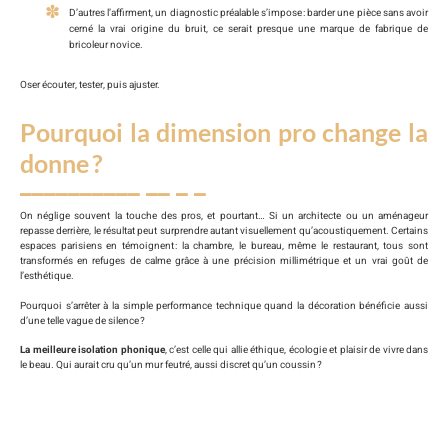
D’autres l’affirment, un diagnostic préalable s’impose : barder une pièce sans avoir
cerné la vrai origine du bruit, ce serait presque une marque de fabrique de
bricoleur novice.
Oser écouter, tester, puis ajuster.
Pourquoi la dimension pro change la
donne ?
On néglige souvent la touche des pros, et pourtant… Si un architecte ou un aménageur
repasse derrière, le résultat peut surprendre autant visuellement qu’acoustiquement. Certains
espaces parisiens en témoignent : la chambre, le bureau, même le restaurant, tous sont
transformés en refuges de calme grâce à une précision millimétrique et un vrai goût de
l’esthétique.
Pourquoi s’arrêter à la simple performance technique quand la décoration bénéficie aussi
d’une telle vague de silence ?
La meilleure isolation phonique
, c’est celle qui allie éthique, écologie et plaisir de vivre dans
le beau. Qui aurait cru qu’un mur feutré, aussi discret qu’un coussin ?