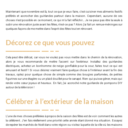
Maintenant que novembre est là, tout ce que je veux faire, c’est cuisiner mes aliments festifs
préférés et accrocher des guirlandes partout dans la maison. Cependant, aucune de ces
choses n’est possible en ce moment, ce qui m’a fait réfléchir… Je ne peux pas être la seule à
subir une rénovation juste avant les fêtes, n’est-ce pas ? Alors j’ai fait un remue-méninges sur
quelques façons de me mettre dans l’esprit des fêtes tout en rénovant.
Décorez ce que vous pouvez
Cela peut être délicat, car vous ne voulez pas vous mettre dans le chemin de la rénovation,
alors je vous recommande de mettre l’accent sur l’extérieur. Installez des guirlandes
électriques, achetez un bonhomme de neige gonflable pour la cour, faites tout ce qui est
amusant et festif ! Si vous désirez vraiment faire quelque chose à l’intérieur avant la fin des
travaux, optez pour quelque chose de simple comme des bougies parfumées, de petites
figurines sur une étagère ou un plaid douillet pour le canapé. Rien qui puisse gêner, mais qui
rende votre cœur joyeux et heureux. En fait, j’ai accroché notre guirlande de pompons DIY
autour de la télévision !
Célébrer à l’extérieur de la maison
L’une de mes choses préférées à propos de la saison des fêtes est de voir comment les autres
la célèbrent. J’en fais réellement une priorité cette année étant donné ma situation. Essayez
de repérer les marchés de Noël dans votre région ou visitez la partie de la ville où les maisons