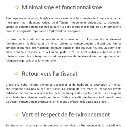
Minimalisme et fonctionnalisme
Avec le passage du temps, le style viennois a embrassé les nouvelles évolutions, adaptant et
mélangeant les influences variées de différents mouvements artistiques. La décoration
viennoise contemporaine s’inscrit aujourd’hui dans la tendance mondiale du minimalisme,
donnant une grande importance à l’optimisation de l’espace.
Inspirée par le minimalisme français et le mouvement du fonctionnalisme allemand,
l’architecture et la décoration d’intérieur viennoise contemporaine utilisent des formes
simples et épurées, des matériaux de haute qualité et des couleurs neutres. La priorité est
aussi donnée à l’espace et à la lumière, plutôt qu’à un surplus d’objets décoratifs. Les
intérieurs viennois contemporains sont des espaces de vie aérés et lumineux qui incarnent
l’élégance esquissée avec fonctionnalité.
Retour vers l’artisanat
Grâce à la riche histoire viennoise d’artisanat et de tradition, la décoration d’intérieur
contemporaine n’a pas oublié son passé. La sensibilité des récentes tendances envers
l’artisanat traditionnel a rétabli le lien avec l’esthétique des siècles passés. Les designers
associent la beauté intemporelle des pièces d’artisanat traditionnelles avec les lignes épurées
du design contemporain, créant ainsi un mariage parfait entre le passé et le présent.
Vert et respect de l’environnement
En alignement avec la prise de conscience mondiale de l’importance de la durabilité, la