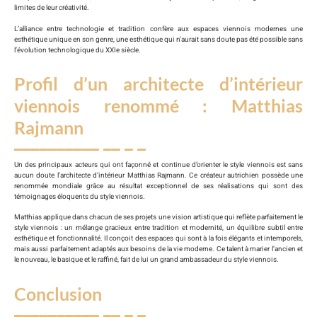
limites de leur créativité.
L’alliance entre technologie et tradition confère aux espaces viennois modernes une
esthétique unique en son genre, une esthétique qui n’aurait sans doute pas été possible sans
l’évolution technologique du XXIe siècle.
Profil d’un architecte d’intérieur
viennois renommé : Matthias
Rajmann
Un des principaux acteurs qui ont façonné et continue d’orienter le style viennois est sans
aucun doute l’architecte d’intérieur Matthias Rajmann. Ce créateur autrichien possède une
renommée mondiale grâce au résultat exceptionnel de ses réalisations qui sont des
témoignages éloquents du style viennois.
Matthias applique dans chacun de ses projets une vision artistique qui reflète parfaitement le
style viennois : un mélange gracieux entre tradition et modernité, un équilibre subtil entre
esthétique et fonctionnalité. Il conçoit des espaces qui sont à la fois élégants et intemporels,
mais aussi parfaitement adaptés aux besoins de la vie moderne. Ce talent à marier l’ancien et
le nouveau, le basique et le raffiné, fait de lui un grand ambassadeur du style viennois.
Conclusion