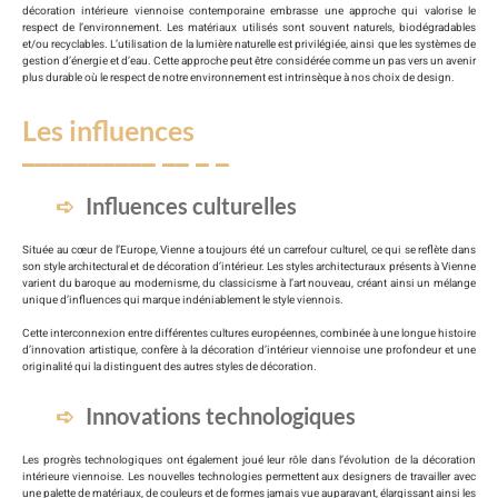
décoration intérieure viennoise contemporaine embrasse une approche qui valorise le
respect de l’environnement. Les matériaux utilisés sont souvent naturels, biodégradables
et/ou recyclables. L’utilisation de la lumière naturelle est privilégiée, ainsi que les systèmes de
gestion d’énergie et d’eau. Cette approche peut être considérée comme un pas vers un avenir
plus durable où le respect de notre environnement est intrinsèque à nos choix de design.
Les influences
Influences culturelles
Située au cœur de l’Europe, Vienne a toujours été un carrefour culturel, ce qui se reflète dans
son style architectural et de décoration d’intérieur. Les styles architecturaux présents à Vienne
varient du baroque au modernisme, du classicisme à l’art nouveau, créant ainsi un mélange
unique d’influences qui marque indéniablement le style viennois.
Cette interconnexion entre différentes cultures européennes, combinée à une longue histoire
d’innovation artistique, confère à la décoration d’intérieur viennoise une profondeur et une
originalité qui la distinguent des autres styles de décoration.
Innovations technologiques
Les progrès technologiques ont également joué leur rôle dans l’évolution de la décoration
intérieure viennoise. Les nouvelles technologies permettent aux designers de travailler avec
une palette de matériaux, de couleurs et de formes jamais vue auparavant, élargissant ainsi les