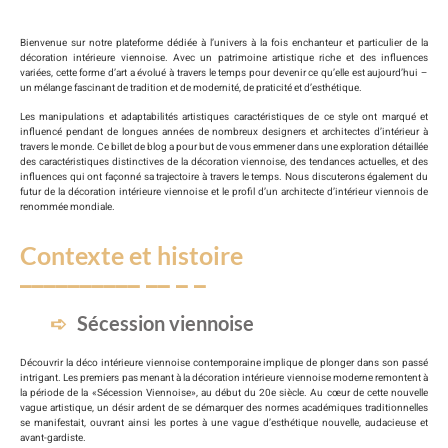
Bienvenue sur notre plateforme dédiée à l’univers à la fois enchanteur et particulier de la
décoration intérieure viennoise. Avec un patrimoine artistique riche et des influences
variées, cette forme d’art a évolué à travers le temps pour devenir ce qu’elle est aujourd’hui –
un mélange fascinant de tradition et de modernité, de praticité et d’esthétique.
Les manipulations et adaptabilités artistiques caractéristiques de ce style ont marqué et
influencé pendant de longues années de nombreux designers et architectes d’intérieur à
travers le monde. Ce billet de blog a pour but de vous emmener dans une exploration détaillée
des caractéristiques distinctives de la décoration viennoise, des tendances actuelles, et des
influences qui ont façonné sa trajectoire à travers le temps. Nous discuterons également du
futur de la décoration intérieure viennoise et le profil d’un architecte d’intérieur viennois de
renommée mondiale.
Contexte et histoire
Sécession viennoise
Découvrir la déco intérieure viennoise contemporaine implique de plonger dans son passé
intrigant. Les premiers pas menant à la décoration intérieure viennoise moderne remontent à
la période de la «Sécession Viennoise», au début du 20e siècle. Au cœur de cette nouvelle
vague artistique, un désir ardent de se démarquer des normes académiques traditionnelles
se manifestait, ouvrant ainsi les portes à une vague d’esthétique nouvelle, audacieuse et
avant-gardiste.