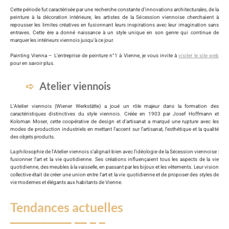
Cette période fut caractérisée par une recherche constante d’innovations architecturales, de la
peinture à la décoration intérieure, les artistes de la Sécession viennoise cherchaient à
repousser les limites créatives en fusionnant leurs inspirations avec leur imagination sans
entraves. Cette ère a donné naissance à un style unique en son genre qui continue de
marquer les intérieurs viennois jusqu’à ce jour.
Painting Vienna – L’entreprise de peinture n°1 à Vienne, je vous invite à
visiter le site web
pour en savoir plus.
Atelier viennois
L’Atelier viennois (Wiener Werkstätte) a joué un rôle majeur dans la formation des
caractéristiques distinctives du style viennois. Créée en 1903 par Josef Hoffmann et
Koloman Moser, cette coopérative de design et d’artisanat a marqué une rupture avec les
modes de production industriels en mettant l’accent sur l’artisanat, l’esthétique et la qualité
des objets produits.
La philosophie de l’Atelier viennois s’alignait bien avec l’idéologie de la Sécession viennoise :
fusionner l’art et la vie quotidienne. Ses créations influençaient tous les aspects de la vie
quotidienne, des meubles à la vaisselle, en passant par les bijoux et les vêtements. Leur vision
collective était de créer une union entre l’art et la vie quotidienne et de proposer des styles de
vie modernes et élégants aux habitants de Vienne.
Tendances actuelles