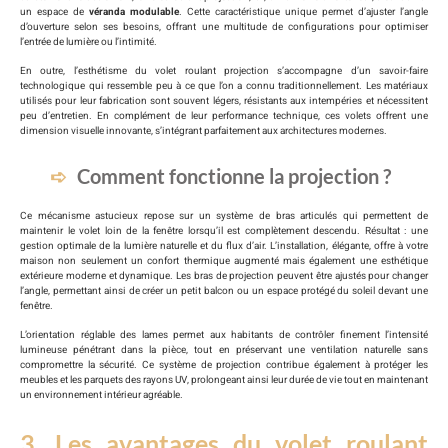
un espace de
véranda modulable
. Cette caractéristique unique permet d’ajuster l’angle
d’ouverture selon ses besoins, offrant une multitude de configurations pour optimiser
l’entrée de lumière ou l’intimité.
En outre, l’esthétisme du volet roulant projection s’accompagne d’un savoir-faire
technologique qui ressemble peu à ce que l’on a connu traditionnellement. Les matériaux
utilisés pour leur fabrication sont souvent légers, résistants aux intempéries et nécessitent
peu d’entretien. En complément de leur performance technique, ces volets offrent une
dimension visuelle innovante, s’intégrant parfaitement aux architectures modernes.
Comment fonctionne la projection ?
Ce mécanisme astucieux repose sur un système de bras articulés qui permettent de
maintenir le volet loin de la fenêtre lorsqu’il est complètement descendu. Résultat : une
gestion optimale de la lumière naturelle et du flux d’air. L’installation, élégante, offre à votre
maison non seulement un confort thermique augmenté mais également une esthétique
extérieure moderne et dynamique. Les bras de projection peuvent être ajustés pour changer
l’angle, permettant ainsi de créer un petit balcon ou un espace protégé du soleil devant une
fenêtre.
L’orientation réglable des lames permet aux habitants de contrôler finement l’intensité
lumineuse pénétrant dans la pièce, tout en préservant une ventilation naturelle sans
compromettre la sécurité. Ce système de projection contribue également à protéger les
meubles et les parquets des rayons UV, prolongeant ainsi leur durée de vie tout en maintenant
un environnement intérieur agréable.
3. Les avantages du volet roulant