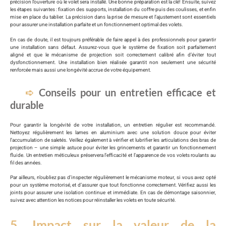
précision l’ouverture où le volet sera installé. Une bonne préparation est la clé! Ensuite, suivez
les étapes suivantes : fixation des supports, installation du coffre puis des coulisses, et enfin
mise en place du tablier. La précision dans la prise de mesure et l’ajustement sont essentiels
pour assurer une installation parfaite et un fonctionnement optimal des volets.
En cas de doute, il est toujours préférable de faire appel à des professionnels pour garantir
une installation sans défaut. Assurez-vous que le système de fixation soit parfaitement
aligné et que le mécanisme de projection soit correctement calibré afin d’éviter tout
dysfonctionnement. Une installation bien réalisée garantit non seulement une sécurité
renforcée mais aussi une longévité accrue de votre équipement.
Conseils pour un entretien efficace et
durable
Pour garantir la longévité de votre installation, un entretien régulier est recommandé.
Nettoyez régulièrement les lames en aluminium avec une solution douce pour éviter
l’accumulation de saletés. Veillez également à vérifier et lubrifier les articulations des bras de
projection – une simple astuce pour éviter les grincements et garantir un fonctionnement
fluide. Un entretien méticuleux préservera l’efficacité et l’apparence de vos volets roulants au
fil des années.
Par ailleurs, n’oubliez pas d’inspecter régulièrement le mécanisme moteur, si vous avez opté
pour un système motorisé, et d’assurer que tout fonctionne correctement. Vérifiez aussi les
joints pour assurer une isolation continue et immédiate. En cas de démontage saisonnier,
suivez avec attention les notices pour réinstaller les volets en toute sécurité.
5. Impact sur la valeur de la