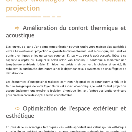
projection
Amélioration du confort thermique et
acoustique
Et si on vous disait qu’une simple modification pouvait rendre votre maison plus agréable à
vivre ? Le volet roulant projection augmente l’isolation thermique et acoustique, réduisant les
ponts thermiques et les nuisances sonores.
En un mot, c’est la paix assurée.
Grâce à sa
capacité à capter ou bloquer le soleil selon vos besoins, il contribue à maintenir une
température ambiante idéale. En hiver, les volets maintiennent la chaleur et en été, ils
réduisent la surchauffe, diminuant ainsi la dépendance aux systèmes de chauffage et de
climatisation.
Les économies d’énergie ainsi réalisées sont non négligeables et contribuent à réduire la
facture énergétique de votre foyer. Outre cet aspect économique, le volet roulant projection
assure également une excellente isolation phonique, limitant l’entrée des bruits extérieurs
pour créer un cadre de vie plus serein et confortable.
Optimisation de l’espace extérieur et
esthétique
En plus de leurs avantages techniques, ces volets apportent une valeur ajoutée esthétique
notable. En se projetant vers l’extérieur, ils créent une harmonie visuelle tout en maximisant