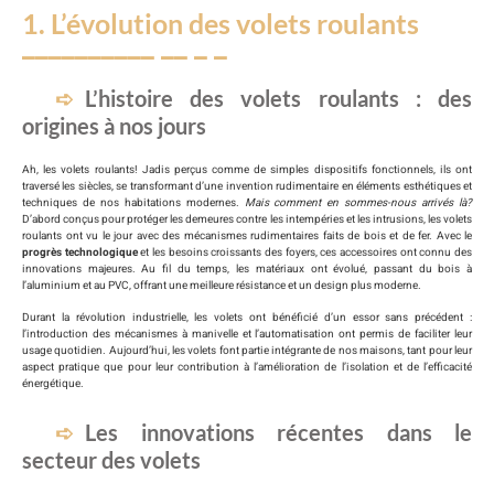
1. L’évolution des volets roulants
L’histoire des volets roulants : des
origines à nos jours
Ah, les volets roulants! Jadis perçus comme de simples dispositifs fonctionnels, ils ont
traversé les siècles, se transformant d’une invention rudimentaire en éléments esthétiques et
techniques de nos habitations modernes.
Mais comment en sommes-nous arrivés là?
D’abord conçus pour protéger les demeures contre les intempéries et les intrusions, les volets
roulants ont vu le jour avec des mécanismes rudimentaires faits de bois et de fer. Avec le
progrès technologique
et les besoins croissants des foyers, ces accessoires ont connu des
innovations majeures. Au fil du temps, les matériaux ont évolué, passant du bois à
l’aluminium et au PVC, offrant une meilleure résistance et un design plus moderne.
Durant la révolution industrielle, les volets ont bénéficié d’un essor sans précédent :
l’introduction des mécanismes à manivelle et l’automatisation ont permis de faciliter leur
usage quotidien. Aujourd’hui, les volets font partie intégrante de nos maisons, tant pour leur
aspect pratique que pour leur contribution à l’amélioration de l’isolation et de l’efficacité
énergétique.
Les innovations récentes dans le
secteur des volets