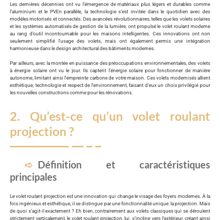
Les dernières décennies ont vu l’émergence de matériaux plus légers et durables comme
l’aluminium et le PVEn parallèle, la technologie s’est invitée dans le quotidien avec des
modèles motorisés et connectés. Des avancées révolutionnaires, telles que les volets solaires
et les systèmes automatisés de gestion de la lumière, ont propulsé le volet roulant moderne
au rang d’outil incontournable pour les maisons intelligentes. Ces innovations ont non
seulement simplifié l’usage des volets, mais ont également permis une intégration
harmonieuse dans le design architectural des bâtiments modernes.
Par ailleurs, avec la montée en puissance des préoccupations environnementales, des volets
à énergie solaire ont vu le jour. Ils captent l’énergie solaire pour fonctionner de manière
autonome, limitant ainsi l’empreinte carbone de votre maison. Ces volets modernisés allient
esthétique, technologie et respect de l’environnement, faisant d’eux un choix privilégié pour
les nouvelles constructions comme pour les rénovations.
2. Qu’est-ce qu’un volet roulant
projection ?
Définition et caractéristiques
principales
Le volet roulant projection est une innovation qui change le visage des foyers modernes. À la
fois ingénieux et esthétique, il se distingue par une fonctionnalité unique: la projection. Mais
de quoi s’agit-il exactement ? Eh bien, contrairement aux volets classiques qui se déroulent
strictement verticalement, le volet roulant projection, lui, s’incline vers l’extérieur, créant ainsi