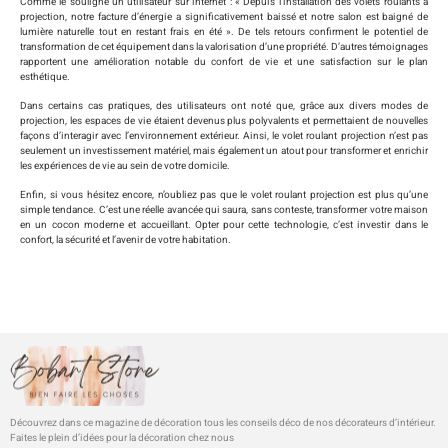
Comme le souligne un utilisateur sur internet : « Depuis l’installation des volets roulants à
projection, notre facture d’énergie a significativement baissé et notre salon est baigné de
lumière naturelle tout en restant frais en été ». De tels retours confirment le potentiel de
transformation de cet équipement dans la valorisation d’une propriété. D’autres témoignages
rapportent une amélioration notable du confort de vie et une satisfaction sur le plan
esthétique.
Dans certains cas pratiques, des utilisateurs ont noté que, grâce aux divers modes de
projection, les espaces de vie étaient devenus plus polyvalents et permettaient de nouvelles
façons d’interagir avec l’environnement extérieur. Ainsi, le volet roulant projection n’est pas
seulement un investissement matériel, mais également un atout pour transformer et enrichir
les expériences de vie au sein de votre domicile.
Enfin, si vous hésitez encore, n’oubliez pas que le volet roulant projection est plus qu’une
simple tendance. C’est une réelle avancée qui saura, sans conteste, transformer votre maison
en un cocon moderne et accueillant. Opter pour cette technologie, c’est investir dans le
confort, la sécurité et l’avenir de votre habitation.
Découvrez dans ce magazine de décoration tous les conseils déco de nos décorateurs d’intérieur.
Faites le plein d’idées pour la décoration chez nous