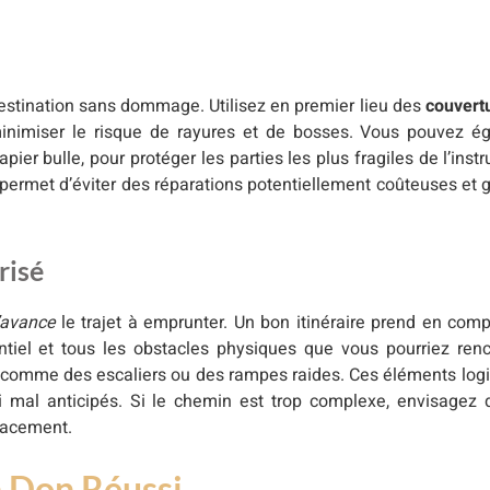
 destination sans dommage. Utilisez en premier lieu des
couvertu
inimiser le risque de rayures et de bosses. Vous pouvez ég
 bulle, pour protéger les parties les plus fragiles de l’inst
ermet d’éviter des réparations potentiellement coûteuses et gar
risé
l’avance
le trajet à emprunter. Un bon itinéraire prend en com
entiel et tous les obstacles physiques que vous pourriez ren
é, comme des escaliers ou des rampes raides. Ces éléments log
si mal anticipés. Si le chemin est trop complexe, envisagez 
cacement.
n Don Réussi