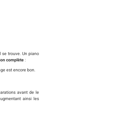
l se trouve. Un piano
tion complète
:
age est encore bon.
parations avant de le
 augmentant ainsi les