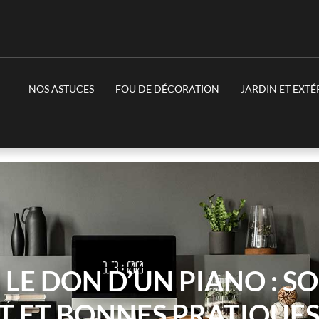
NOS ASTUCES
FOU DE DÉCORATION
JARDIN ET EXTÉ
E DON D’UN PIANO : S
 ET BONNES PRATIQUE