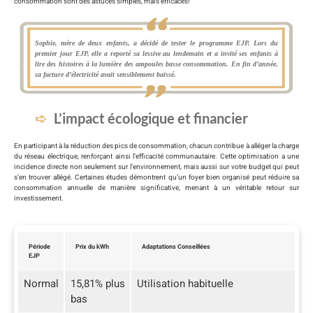
consommation sont des astuces simples, mais efficaces!
Sophie, mère de deux enfants, a décidé de tester le programme EJP. Lors du
premier jour EJP, elle a reporté sa lessive au lendemain et a invité ses enfants à
lire des histoires à la lumière des ampoules basse consommation. En fin d’année,
sa facture d’électricité avait sensiblement baissé.
L’impact écologique et financier
En participant à la réduction des pics de consommation, chacun contribue à alléger la charge
du réseau électrique, renforçant ainsi l’efficacité communautaire. Cette optimisation a une
incidence directe non seulement sur l’environnement, mais aussi sur votre budget qui peut
s’en trouver allégé. Certaines études démontrent qu’un foyer bien organisé peut réduire sa
consommation annuelle de manière significative, menant à un véritable retour sur
investissement.
Période
Prix du kWh
Adaptations Conseillées
EJP
Normal
15,81% plus
Utilisation habituelle
bas