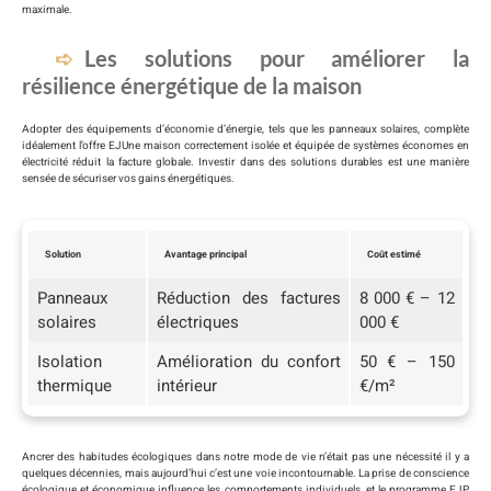
maximale.
Les solutions pour améliorer la
résilience énergétique de la maison
Adopter des équipements d’économie d’énergie, tels que les panneaux solaires, complète
idéalement l’offre EJUne maison correctement isolée et équipée de systèmes économes en
électricité réduit la facture globale. Investir dans des solutions durables est une manière
sensée de sécuriser vos gains énergétiques.
Solution
Avantage principal
Coût estimé
Panneaux
Réduction des factures
8 000 € – 12
solaires
électriques
000 €
Isolation
Amélioration du confort
50 € – 150
thermique
intérieur
€/m²
Ancrer des habitudes écologiques dans notre mode de vie n’était pas une nécessité il y a
quelques décennies, mais aujourd’hui c’est une voie incontournable. La prise de conscience
écologique et économique influence les comportements individuels, et le programme EJP