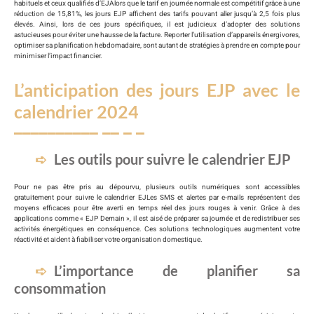
habituels et ceux qualifiés d’EJAlors que le tarif en journée normale est compétitif grâce à une
réduction de 15,81%, les jours EJP affichent des tarifs pouvant aller jusqu’à 2,5 fois plus
élevés. Ainsi, lors de ces jours spécifiques, il est judicieux d’adopter des solutions
astucieuses pour éviter une hausse de la facture. Reporter l’utilisation d’appareils énergivores,
optimiser sa planification hebdomadaire, sont autant de stratégies à prendre en compte pour
minimiser l’impact financier.
L’anticipation des jours EJP avec le
calendrier 2024
Les outils pour suivre le calendrier EJP
Pour ne pas être pris au dépourvu, plusieurs outils numériques sont accessibles
gratuitement pour suivre le calendrier EJLes SMS et alertes par e-mails représentent des
moyens efficaces pour être averti en temps réel des jours rouges à venir. Grâce à des
applications comme « EJP Demain », il est aisé de préparer sa journée et de redistribuer ses
activités énergétiques en conséquence. Ces solutions technologiques augmentent votre
réactivité et aident à fiabiliser votre organisation domestique.
L’importance de planifier sa
consommation