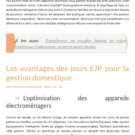
Une bonne veille de votre calendrier électrique vous permet de planifier avec précision votre
consommation. Ainsi, il devient impératif de programmer la lessive, le chauffage de l’eau, ou
autre électroménager en dehors des jours EJCertaines familles ont réussi à réduire leur facture
de plusieurs centaines d’euros en adoptant des pratiques saines, approchant une gestion
électrique corporative. Optimiser votre consommation électrique n’est pas simplement une
affaire de bon sens, c’est une véritable stratégie pour réduire votre empreinte financière.
À lire aussi :
Transformer un escalier fatigué en pièce
maîtresse chaleureuse : avant et après étoiles
Les avantages des jours EJP pour la
gestion domestique
L’optimisation des appareils
électroménagers
Choisir de décaler ou de réduire l’usage de certains appareils durant les jours de pointe
permet un meilleur contrôle de vos dépenses. Les innovations technologiques, telles que les
équipements intelligents dotés de plages horaires programmables, facilitent grandement
cette gestion. Utiliser un lave-linge en heures creuses ou adopter des ampoules basse