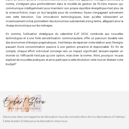
norme, s’intégrant plus profondément dans le modèle de gestion de l’EJUne maison qui
communique intelligemment pour maintenir son propre équilibre énergétique n’est plus de
la science-fiction, mais un but tangible pour de nombreux foyers s’engageant activement
vers cette transition. Ces innovations technologiques, bien qu’elles nécessitent un
investissement initial, promettent des économies substantiels à long terme, allégeant ainsi la
charge économique sur les ménages.
En somme, l’utilisation stratégique du calendrier EJP 2024, combinée aux nouvelles
technologies et à une forte sensibilisation communautaire, offre un parcours durable vers
des économies d’énergie pragmatiques. Il est temps de repenser notre relation avec l’énergie,
passant d’une consommation passive à une gestion proactive et responsable. En fin de
compte, chaque effort individuel converge vers un impact significatif, laissant espérer un
monde où l’efficacité n’est pas qu’une option, mais bien la norme. Alors, pourquoi ne pas
explorer de nouvelles pratiques et ainsi participer à cette révolution verte tout en libérant votre
budget?
Découvrez dans ce magazine de décoration tous les conseils déco de nos décorateurs d’intérieur.
Faites le plein d’idées pour la décoration chez nous