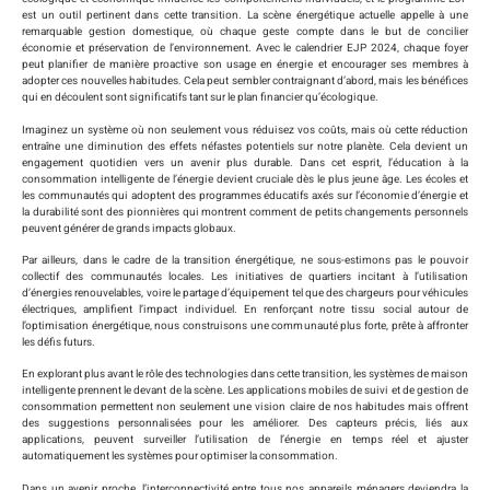
est un outil pertinent dans cette transition. La scène énergétique actuelle appelle à une
remarquable gestion domestique, où chaque geste compte dans le but de concilier
économie et préservation de l’environnement. Avec le calendrier EJP 2024, chaque foyer
peut planifier de manière proactive son usage en énergie et encourager ses membres à
adopter ces nouvelles habitudes. Cela peut sembler contraignant d’abord, mais les bénéfices
qui en découlent sont significatifs tant sur le plan financier qu’écologique.
Imaginez un système où non seulement vous réduisez vos coûts, mais où cette réduction
entraîne une diminution des effets néfastes potentiels sur notre planète. Cela devient un
engagement quotidien vers un avenir plus durable. Dans cet esprit, l’éducation à la
consommation intelligente de l’énergie devient cruciale dès le plus jeune âge. Les écoles et
les communautés qui adoptent des programmes éducatifs axés sur l’économie d’énergie et
la durabilité sont des pionnières qui montrent comment de petits changements personnels
peuvent générer de grands impacts globaux.
Par ailleurs, dans le cadre de la transition énergétique, ne sous-estimons pas le pouvoir
collectif des communautés locales. Les initiatives de quartiers incitant à l’utilisation
d’énergies renouvelables, voire le partage d’équipement tel que des chargeurs pour véhicules
électriques, amplifient l’impact individuel. En renforçant notre tissu social autour de
l’optimisation énergétique, nous construisons une communauté plus forte, prête à affronter
les défis futurs.
En explorant plus avant le rôle des technologies dans cette transition, les systèmes de maison
intelligente prennent le devant de la scène. Les applications mobiles de suivi et de gestion de
consommation permettent non seulement une vision claire de nos habitudes mais offrent
des suggestions personnalisées pour les améliorer. Des capteurs précis, liés aux
applications, peuvent surveiller l’utilisation de l’énergie en temps réel et ajuster
automatiquement les systèmes pour optimiser la consommation.
Dans un avenir proche, l’interconnectivité entre tous nos appareils ménagers deviendra la