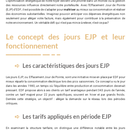
L’optimisation énergétique de notre foyer devient une
priorité
dans un monde où la gestion
des ressources influence directement notre portefeuille. Avec l’Effacement Jour de Pointe
(EJP) d’EDF, il est possible de s’adapter pour
maîtriser
au mieux sa consommation et réaliser
des économies substantielles. Imaginez pouvoir anticiper vos dépenses énergétiques non
seulement pour alléger votre facture, mais également pour contribuer à la préservation de
notre environnement. Un véritable défi qui n’est pas mince à relever, n’est-ce pas?
Le concept des jours EJP et leur
fonctionnement
Les caractéristiques des jours EJP
Les jours EJP, ou Effacement Jour de Pointe, sont une initiative mise en place par EDF pour
mieux répartir la consommation électrique lors des pics saisonniers. Ce concept a vu le jour
dans les années 1980, un temps où l’équilibre entre production et consommation devenait
pressant. EDF propose alors à ses clients un tarif avantageux pendant 343 jours de l’année,
contre un tarif majoré pour 22 jours spécifiques, souvent en hiver et par grands froids.
Derrière cette stratégie, un objectif : alléger la demande sur le réseau lors des périodes
critiques.
Les tarifs appliqués en période EJP
En examinant la structure tarifaire, on distingue une différence notable entre les jours