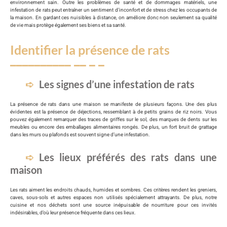
environnement sain. Outre les problèmes de santé et de dommages matériels, une
infestation de rats peut entraîner un sentiment d’inconfort et de stress chez les occupants de
la maison. En gardant ces nuisibles à distance, on améliore donc non seulement sa qualité
de vie mais protège également ses biens et sa santé.
Identifier la présence de rats
Les signes d’une infestation de rats
La présence de rats dans une maison se manifeste de plusieurs façons. Une des plus
évidentes est la présence de déjections, ressemblant à de petits grains de riz noirs. Vous
pouvez également remarquer des traces de griffes sur le sol, des marques de dents sur les
meubles ou encore des emballages alimentaires rongés. De plus, un fort bruit de grattage
dans les murs ou plafonds est souvent signe d’une infestation.
Les lieux préférés des rats dans une
maison
Les rats aiment les endroits chauds, humides et sombres. Ces critères rendent les greniers,
caves, sous-sols et autres espaces non utilisés spécialement attrayants. De plus, notre
cuisine et nos déchets sont une source inépuisable de nourriture pour ces invités
indésirables, d’où leur présence fréquente dans ces lieux.