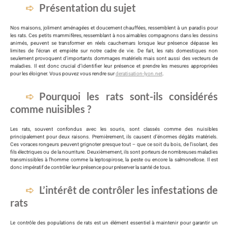
Présentation du sujet
Nos maisons, joliment aménagées et doucement chauffées, ressemblent à un paradis pour
les rats. Ces petits mammifères, ressemblant à nos aimables compagnons dans les dessins
animés, peuvent se transformer en réels cauchemars lorsque leur présence dépasse les
limites de l’écran et empiète sur notre cadre de vie. De fait, les rats domestiques non
seulement provoquent d’importants dommages matériels mais sont aussi des vecteurs de
maladies. Il est donc crucial d’identifier leur présence et prendre les mesures appropriées
pour les éloigner. Vous pouvez vous rendre sur
deratisation-lyon.net
.
Pourquoi les rats sont-ils considérés
comme nuisibles ?
Les rats, souvent confondus avec les souris, sont classés comme des nuisibles
principalement pour deux raisons. Premièrement, ils causent d’énormes dégâts matériels.
Ces voraces rongeurs peuvent grignoter presque tout – que ce soit du bois, de l’isolant, des
fils électriques ou de la nourriture. Deuxièmement, ils sont porteurs de nombreuses maladies
transmissibles à l’homme comme la leptospirose, la peste ou encore la salmonellose. Il est
donc impératif de contrôler leur présence pour préserver la santé de tous.
L’intérêt de contrôler les infestations de
rats
Le contrôle des populations de rats est un élément essentiel à maintenir pour garantir un