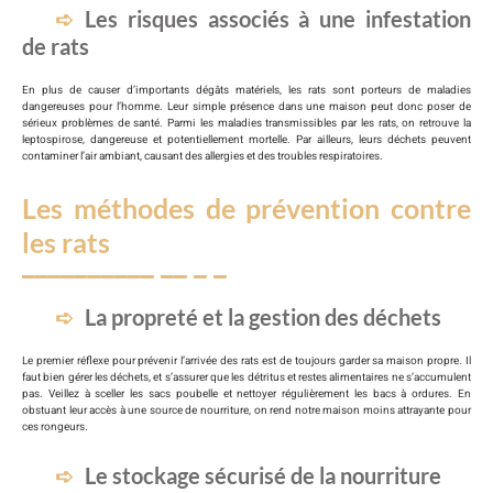
Les risques associés à une infestation
de rats
En plus de causer d’importants dégâts matériels, les rats sont porteurs de maladies
dangereuses pour l’homme. Leur simple présence dans une maison peut donc poser de
sérieux problèmes de santé. Parmi les maladies transmissibles par les rats, on retrouve la
leptospirose, dangereuse et potentiellement mortelle. Par ailleurs, leurs déchets peuvent
contaminer l’air ambiant, causant des allergies et des troubles respiratoires.
Les méthodes de prévention contre
les rats
La propreté et la gestion des déchets
Le premier réflexe pour prévenir l’arrivée des rats est de toujours garder sa maison propre. Il
faut bien gérer les déchets, et s’assurer que les détritus et restes alimentaires ne s’accumulent
pas. Veillez à sceller les sacs poubelle et nettoyer régulièrement les bacs à ordures. En
obstuant leur accès à une source de nourriture, on rend notre maison moins attrayante pour
ces rongeurs.
Le stockage sécurisé de la nourriture