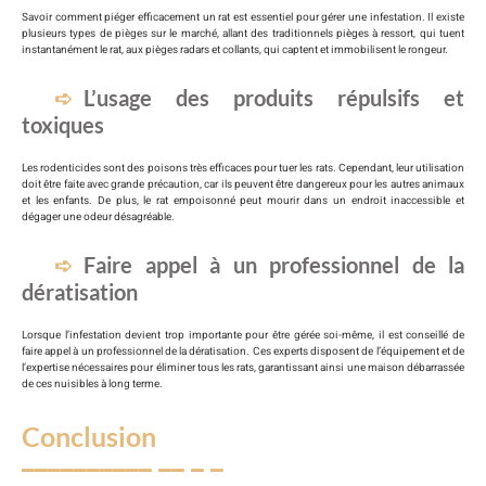
Savoir comment piéger efficacement un rat est essentiel pour gérer une infestation. Il existe
plusieurs types de pièges sur le marché, allant des traditionnels pièges à ressort, qui tuent
instantanément le rat, aux pièges radars et collants, qui captent et immobilisent le rongeur.
L’usage des produits répulsifs et
toxiques
Les rodenticides sont des poisons très efficaces pour tuer les rats. Cependant, leur utilisation
doit être faite avec grande précaution, car ils peuvent être dangereux pour les autres animaux
et les enfants. De plus, le rat empoisonné peut mourir dans un endroit inaccessible et
dégager une odeur désagréable.
Faire appel à un professionnel de la
dératisation
Lorsque l’infestation devient trop importante pour être gérée soi-même, il est conseillé de
faire appel à un professionnel de la dératisation. Ces experts disposent de l’équipement et de
l’expertise nécessaires pour éliminer tous les rats, garantissant ainsi une maison débarrassée
de ces nuisibles à long terme.
Conclusion