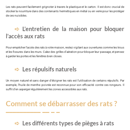
Les rats peuvent facilement grignoter à travers le plastique et le carton. Il est donc crucial de
stocker la nourriture dans des contenants hermétiques en métal ou en verre pour les protéger
de ces nuisibles.
L’entretien de la maison pour bloquer
l’accès aux rats
Pour empêcher l’accès des rats à votre maison, restez vigilant aux ouvertures comme les trous
et les fissures dans les murs. Calez des grilles d’aération pour bloquer leur passage, et pensez
à garder les portes et les fenêtres bien closes.
Les répulsifs naturels
Un moyen naturel et sans danger d’éloigner les rats est l’utilisation de certains répulsifs. Par
exemple, l’huile de menthe poivrée est reconnue pour son efficacité contre ces rongeurs. Il
suffit d’en asperger régulièrement les zones accessibles aux rats.
Comment se débarrasser des rats ?
Les différents types de pièges à rats