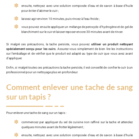
ensuite, nettoyez avec une solution composée d’eau et de savon à base d’huile
pour éviter d’abimer le cuir ;
laissez agir environ 10 minutes, puis rincez à l’eau froide ;
vous pouvez ensuite appliquer un mélange de peroxyde d’hydrogène et de gel de
blanchiment sur le cuir et laisser reposer encore 30 minutes avant de rincer.
Si malgré ces précautions, la tache persiste, vous pouvez
utiliser un produit nettoyant
spécialement conçu pour les cuirs
. Assurez-vous simplement de bien lire les instructions
sur l’emballage et de vérifier que le produit est adapté au type de cuir que vous avez avant
d’appliquer.
Enfin, si malgré toutes ces précautions la tache persiste, il est conseillé de confier le cuir à un
professionnel pour un nettoyage plus en profondeur.
Comment enlever une tache de sang
sur un tapis ?
Pour enlever une tache de sang sur un tapis :
commencez par appliquer du sel de cuisine non raffiné sur la tache et attendez
quelques minutes avant de frotter légèrement ;
ensuite, nettoyez avec une solution composée d’eau et de savon à base d’huile