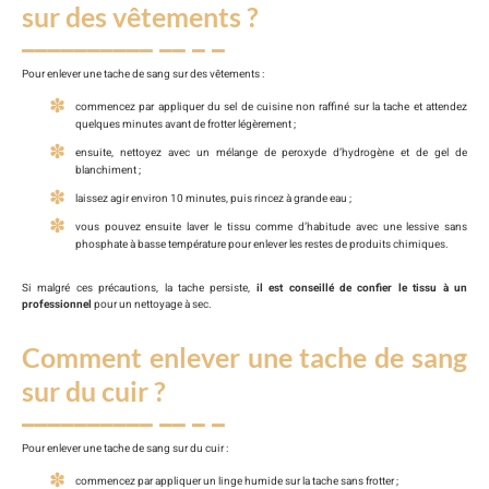
sur des vêtements ?
Pour enlever une tache de sang sur des vêtements :
commencez par appliquer du sel de cuisine non raffiné sur la tache et attendez
quelques minutes avant de frotter légèrement ;
ensuite, nettoyez avec un mélange de peroxyde d’hydrogène et de gel de
blanchiment ;
laissez agir environ 10 minutes, puis rincez à grande eau ;
vous pouvez ensuite laver le tissu comme d’habitude avec une lessive sans
phosphate à basse température pour enlever les restes de produits chimiques.
Si malgré ces précautions, la tache persiste,
il est conseillé de confier le tissu à un
professionnel
pour un nettoyage à sec.
Comment enlever une tache de sang
sur du cuir ?
Pour enlever une tache de sang sur du cuir :
commencez par appliquer un linge humide sur la tache sans frotter ;