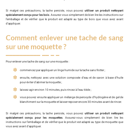
Si malgré ces précautions, la tache persiste, vous pouvez
utiliser un produit nettoyant
spécialement conçu pour les bois
. Assurez-vous simplement de bien lire les instructions sur
l’emballage et de vérifier que le produit est adapté au type de bois que vous avez avant
d’appliquer.
Comment enlever une tache de sang
sur une moquette ?
Pour enlever une tache de sang sur une moquette :
commencez par appliquer un linge humide sur la tache sans frotter ;
ensuite, nettoyez avec une solution composée d’eau et de savon à base d’huile
pour éviter d’abimer la moquette ;
laissez agir environ 10 minutes, puis rincez à l’eau tiède ;
vous pouvez ensuite appliquer un mélange de peroxyde d’hydrogène et de gel de
blanchiment sur la moquette et laisser reposer encore 30 minutes avant de rincer.
Si malgré ces précautions, la tache persiste, vous pouvez
utiliser un produit nettoyant
spécialement conçu pour les moquettes
. Assurez-vous simplement de bien lire les
instructions sur l’emballage et de vérifier que le produit est adapté au type de moquette que
vous avez avant d’appliquer.