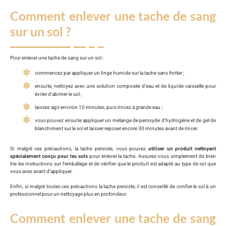
Comment enlever une tache de sang
sur un sol ?
Pour enlever une tache de sang sur un sol :
commencez par appliquer un linge humide sur la tache sans frotter ;
ensuite, nettoyez avec une solution composée d’eau et de liquide vaisselle pour
éviter d’abimer le sol ;
laissez agir environ 10 minutes, puis rincez à grande eau ;
vous pouvez ensuite appliquer un mélange de peroxyde d’hydrogène et de gel de
blanchiment sur le sol et laisser reposer encore 30 minutes avant de rincer.
Si malgré ces précautions, la tache persiste, vous pouvez
utiliser un produit nettoyant
spécialement conçu pour les sols
pour enlever la tache. Assurez-vous simplement de bien
lire les instructions sur l’emballage et de vérifier que le produit est adapté au type de sol que
vous avez avant d’appliquer.
Enfin, si malgré toutes ces précautions la tache persiste, il est conseillé de confier le sol à un
professionnel pour un nettoyage plus en profondeur.
Comment enlever une tache de sang