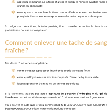
appliquez le mélange sur la tache et attendez quelques minutes avant de rincer à
grande eau abondante ;
ensuite, vous pouvez laver le tissu comme d’habitude avec une lessive sans
phosphate à basse température pour enlever les restes de produits chimiques.
Si malgré ces précautions, la tache persiste, il est conseillé de confier le tissu à un
professionnel pour un nettoyage à sec.
Comment enlever une tache de sang
fraîche ?
Dans le cas d’une tache de sang fraîche :
commencez par appliquer un linge humide sur la tache sans frotter ;
ensuite, nettoyez avec une solution composée d’eau et de liquide vaisselle ;
laissez agir environ 30 minutes, puis rincez à grande eau.
Si la tache n’est toujours pas partie,
appliquez du peroxyde d’hydrogène et du gel de
blanchiment
sur le tissu et laissez reposer environ 10 minutes avant de rincer à grande eau.
Vous pouvez ensuite laver le tissu comme d’habitude
avec une lessive sans phosphate à
basse température
pour enlever les restes de produits chimiques.