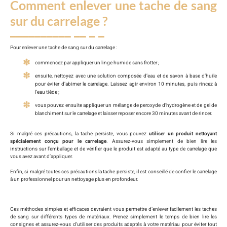
Comment enlever une tache de sang
sur du carrelage ?
Pour enlever une tache de sang sur du carrelage :
commencez par appliquer un linge humide sans frotter ;
ensuite, nettoyez avec une solution composée d’eau et de savon à base d’huile
pour éviter d’abimer le carrelage. Laissez agir environ 10 minutes, puis rincez à
l’eau tiède ;
vous pouvez ensuite appliquer un mélange de peroxyde d’hydrogène et de gel de
blanchiment sur le carrelage et laisser reposer encore 30 minutes avant de rincer.
Si malgré ces précautions, la tache persiste, vous pouvez
utiliser un produit nettoyant
spécialement conçu pour le carrelage
. Assurez-vous simplement de bien lire les
instructions sur l’emballage et de vérifier que le produit est adapté au type de carrelage que
vous avez avant d’appliquer.
Enfin, si malgré toutes ces précautions la tache persiste, il est conseillé de confier le carrelage
à un professionnel pour un nettoyage plus en profondeur.
Ces méthodes simples et efficaces devraient vous permettre d’enlever facilement les taches
de sang sur différents types de matériaux. Prenez simplement le temps de bien lire les
consignes et assurez-vous d’utiliser des produits adaptés à votre matériau pour éviter tout