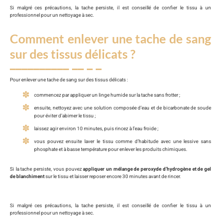
Si malgré ces précautions, la tache persiste, il est conseillé de confier le tissu à un
professionnel pour un nettoyage à sec.
Comment enlever une tache de sang
sur des tissus délicats ?
Pour enlever une tache de sang sur des tissus délicats :
commencez par appliquer un linge humide sur la tache sans frotter ;
ensuite, nettoyez avec une solution composée d’eau et de bicarbonate de soude
pour éviter d’abimer le tissu ;
laissez agir environ 10 minutes, puis rincez à l’eau froide ;
vous pouvez ensuite laver le tissu comme d’habitude avec une lessive sans
phosphate et à basse température pour enlever les produits chimiques.
Si la tache persiste, vous pouvez
appliquer un mélange de peroxyde d’hydrogène et de gel
de blanchiment
sur le tissu et laisser reposer encore 30 minutes avant de rincer.
Si malgré ces précautions, la tache persiste, il est conseillé de confier le tissu à un
professionnel pour un nettoyage à sec.