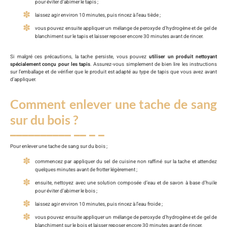
pour éviter d’abimer le tapis ;
laissez agir environ 10 minutes, puis rincez à l’eau tiède ;
vous pouvez ensuite appliquer un mélange de peroxyde d’hydrogène et de gel de
blanchiment sur le tapis et laisser reposer encore 30 minutes avant de rincer.
Si malgré ces précautions, la tache persiste, vous pouvez
utiliser un produit nettoyant
spécialement conçu pour les tapis
. Assurez-vous simplement de bien lire les instructions
sur l’emballage et de vérifier que le produit est adapté au type de tapis que vous avez avant
d’appliquer.
Comment enlever une tache de sang
sur du bois ?
Pour enlever une tache de sang sur du bois ;
commencez par appliquer du sel de cuisine non raffiné sur la tache et attendez
quelques minutes avant de frotter légèrement ;
ensuite, nettoyez avec une solution composée d’eau et de savon à base d’huile
pour éviter d’abimer le bois ;
laissez agir environ 10 minutes, puis rincez à l’eau froide ;
vous pouvez ensuite appliquer un mélange de peroxyde d’hydrogène et de gel de
blanchiment sur le bois et laisser reposer encore 30 minutes avant de rincer.