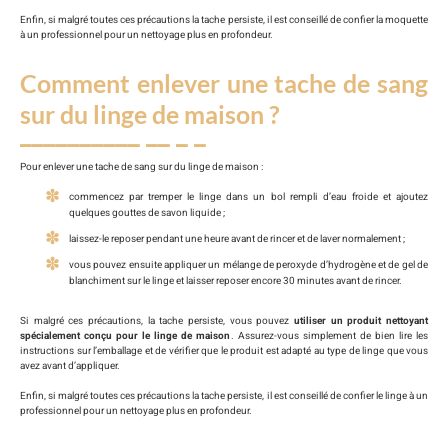
Enfin, si malgré toutes ces précautions la tache persiste, il est conseillé de confier la moquette
à un professionnel pour un nettoyage plus en profondeur.
Comment enlever une tache de sang
sur du linge de maison ?
Pour enlever une tache de sang sur du linge de maison :
commencez par tremper le linge dans un bol rempli d’eau froide et ajoutez
quelques gouttes de savon liquide ;
laissez-le reposer pendant une heure avant de rincer et de laver normalement ;
vous pouvez ensuite appliquer un mélange de peroxyde d’hydrogène et de gel de
blanchiment sur le linge et laisser reposer encore 30 minutes avant de rincer.
Si malgré ces précautions, la tache persiste, vous pouvez
utiliser un produit nettoyant
spécialement conçu pour le linge de maison
. Assurez-vous simplement de bien lire les
instructions sur l’emballage et de vérifier que le produit est adapté au type de linge que vous
avez avant d’appliquer.
Enfin, si malgré toutes ces précautions la tache persiste, il est conseillé de confier le linge à un
professionnel pour un nettoyage plus en profondeur.