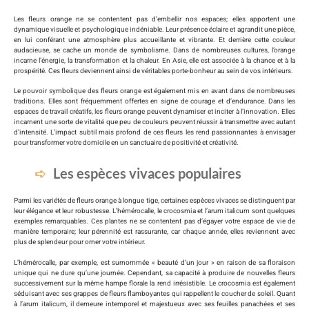
Les fleurs orange ne se contentent pas d’embellir nos espaces; elles apportent une
dynamique visuelle et psychologique indéniable. Leur présence éclaire et agrandit une pièce,
en lui conférant une atmosphère plus accueillante et vibrante. Et derrière cette couleur
audacieuse, se cache un monde de symbolisme. Dans de nombreuses cultures, l’orange
incarne l’énergie, la transformation et la chaleur. En Asie, elle est associée à la chance et à la
prospérité. Ces fleurs deviennent ainsi de véritables porte-bonheur au sein de vos intérieurs.
Le pouvoir symbolique des fleurs orange est également mis en avant dans de nombreuses
traditions. Elles sont fréquemment offertes en signe de courage et d’endurance. Dans les
espaces de travail créatifs, les fleurs orange peuvent dynamiser et inciter à l’innovation. Elles
incarnent une sorte de vitalité que peu de couleurs peuvent réussir à transmettre avec autant
d’intensité. L’impact subtil mais profond de ces fleurs les rend passionnantes à envisager
pour transformer votre domicile en un sanctuaire de positivité et créativité.
Les espèces vivaces populaires
Parmi les variétés de fleurs orange à longue tige, certaines espèces vivaces se distinguent par
leur élégance et leur robustesse. L’hémérocalle, le crocosmia et l’arum italicum sont quelques
exemples remarquables. Ces plantes ne se contentent pas d’égayer votre espace de vie de
manière temporaire; leur pérennité est rassurante, car chaque année, elles reviennent avec
plus de splendeur pour orner votre intérieur.
L’hémérocalle, par exemple, est surnommée « beauté d’un jour » en raison de sa floraison
unique qui ne dure qu’une journée. Cependant, sa capacité à produire de nouvelles fleurs
successivement sur la même hampe florale la rend irrésistible. Le crocosmia est également
séduisant avec ses grappes de fleurs flamboyantes qui rappellent le coucher de soleil. Quant
à l’arum italicum, il demeure intemporel et majestueux avec ses feuilles panachées et ses