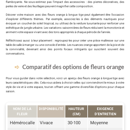
flamboyante. Ne sous-estimez pas l’impact des accessoires : des pierres décoratives, des
perles de verre et des feuillages peuvent magnifier cette composition.
Décorer votre maison avec des fleurs orange à longue tige peut également être l’occasion
d’explorer différents thèmes. Par exemple, associez-les à des éléments nautiques pour
évoquer un coucher de soleil tropical, ou utilisez de la verdure luxuriante pour renforcer une
esthétique de jungle urbaine. Les variations saisonnières de fleurs réduisent la monotonie et
animent votre espace vivant avec des tons appropriés à chaque période de l’année.
Réfléchissez aussi à leur placement : regroupez-les pour créer une pièce maîtresse sur une
table de salle à manger ou une console d’entrée. Les nuances orange apportent de la joie et de
la convivialité, devenant ainsi des points focaux intrigants qui suscitent souvent des
conversations.
Comparatif des options de fleurs orange
Pour vous guider dans votre sélection, voici un aperçu des fleurs orange à longue tige avec
leurs caractéristiques clés. Cela vous aidera à choisir celles qui conviendront le mieux à votre
style de vie et à votre espace, tout en offrant une gamme diversifiée d’options pour chaque
saison.
NOM DE LA
DISPONIBILITÉ
HAUTEUR
EXIGENCE
FLEUR
(CM)
D’ENTRETIEN
Hémérocalle
Vivace
30-100
Moyenne