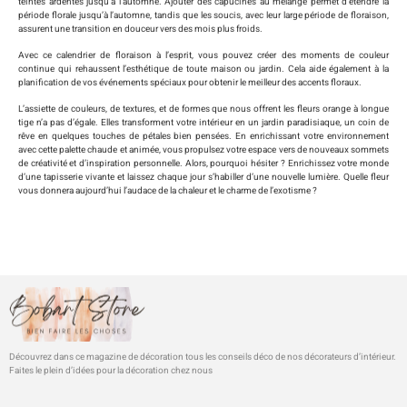
teintes ardentes jusqu’à l’automne. Ajouter des capucines au mélange permet d’étendre la
période florale jusqu’à l’automne, tandis que les soucis, avec leur large période de floraison,
assurent une transition en douceur vers des mois plus froids.
Avec ce calendrier de floraison à l’esprit, vous pouvez créer des moments de couleur
continue qui rehaussent l’esthétique de toute maison ou jardin. Cela aide également à la
planification de vos événements spéciaux pour obtenir le meilleur des accents floraux.
L’assiette de couleurs, de textures, et de formes que nous offrent les fleurs orange à longue
tige n’a pas d’égale. Elles transforment votre intérieur en un jardin paradisiaque, un coin de
rêve en quelques touches de pétales bien pensées. En enrichissant votre environnement
avec cette palette chaude et animée, vous propulsez votre espace vers de nouveaux sommets
de créativité et d’inspiration personnelle. Alors, pourquoi hésiter ? Enrichissez votre monde
d’une tapisserie vivante et laissez chaque jour s’habiller d’une nouvelle lumière. Quelle fleur
vous donnera aujourd’hui l’audace de la chaleur et le charme de l’exotisme ?
Découvrez dans ce magazine de décoration tous les conseils déco de nos décorateurs d’intérieur.
Faites le plein d’idées pour la décoration chez nous