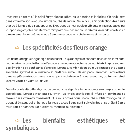
Imaginez un cadre où le soleil égaye chaque pièce, où la passion et la chaleur s’introduisent
dans votre maison avec une simple touche de nature. Voilà ce que l’introduction des fleurs
orange à longue tige peut apporter. Exotiques par leur couleur vibrante et majestueuses par
leur port élégant, elles transforment n’importe quel espace en un tableau vivant de vitalité et de
dynamisme. Alors, préparez-vous à embrasser cette aura chaleureuse et invitante.
Les spécificités des fleurs orange
Les fleurs orange à longue tige constituent un ajout captivant à toute décoration intérieure.
Leur éclat remarquable illumine l’espace, et la nature audacieuse de leur teinte inspire souvent
des émotions de bonheur et d’énergie. L’orange, combinaison du rouge intense et du jaune
ensoleillé, symbolise la créativité et l’enthousiasme. Elle est particulièrement accueillante
dans les pièces où vous passez du temps à socialiser ou à vous ressourcer, optimisant ainsi
la convivialité de votre lieu de vie.
Dans l’art de la déco florale, chaque couleur a sa signification et apporte son propre potentiel
énergétique. L’orange n’est pas seulement un choix esthétique; il infuse un sentiment de
chaleur dans votre environnement. Que vous optiez pour une touche subtile d’orange ou un
bouquet éclatant qui attire tous les regards, ces fleurs sont polyvalentes et se prêtent à une
multitude de compositions, allant du moderne au classique.
Les bienfaits esthétiques et
symboliques