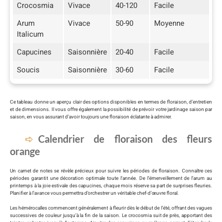
Crocosmia
Vivace
40-120
Facile
Arum
Vivace
50-90
Moyenne
Italicum
Capucines
Saisonnière
20-40
Facile
Soucis
Saisonnière
30-60
Facile
Ce tableau donne un aperçu clair des options disponibles en termes de floraison, d’entretien
et de dimensions. Il vous offre également la possibilité de prévoir votre jardinage saison par
saison, en vous assurant d’avoir toujours une floraison éclatante à admirer.
Calendrier de floraison des fleurs
orange
Un carnet de notes se révèle précieux pour suivre les périodes de floraison. Connaître ces
périodes garantit une décoration optimale toute l’année. De l’émerveillement de l’arum au
printemps à la joie estivale des capucines, chaque mois réserve sa part de surprises fleuries.
Planifier à l’avance vous permettra d’orchestrer un véritable chef-d’œuvre floral.
Les hémérocalles commencent généralement à fleurir dès le début de l’été, offrant des vagues
successives de couleur jusqu’à la fin de la saison. Le crocosmia suit de près, apportant des