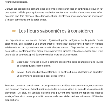
fleurs enveloppantes.
Cultiver ces espèces ne demande pas de compétences avancées en jardinage, ce qui en fait
une option idéale pour quiconque souhaite ajouter une touche d’exotisme sans effort
excessif. Une fois plantées, elles demandent peu d’entretien, mais apportent un maximum
d’impact esthétique année après année.
Les fleurs saisonnières à considérer
Les capucines et les soucis forment également partie intégrante de la palette florale
saisonnière. Les intégrer à vos arrangements fleuris peut ajouter une dimension visuelle
saisissante et un dynamisme renouvelé chaque saison. Disposez-les en pots ou en
bouquets, et contemplez leur façon d’interagir avec la lumière et l’espace environnant. C’est
une fusée de couleurs, apte à égayer même les jours les plus sombres.
Capucines
: floraison de juin à octobre, elles sont idéales pour ajouter une touche
de vivacité durant les mois d’été.
Soucis
: floraison d’avril à septembre, ils sont tout aussi charmants et apportent
une continuité colorée au début de l’automne.
En optant pour une combinaison de ces plantes saisonnières avec des vivaces, vous assurez
une floraison continue, évitant ainsi les périodes de creux visuel au sein de vos espaces de
plantation. De plus, les variétés saisonnières peuvent être facilement replantées chaque
année, offrant ainsi une opportunité de renouvellement et d’expérimentation avec différentes
dispositions.