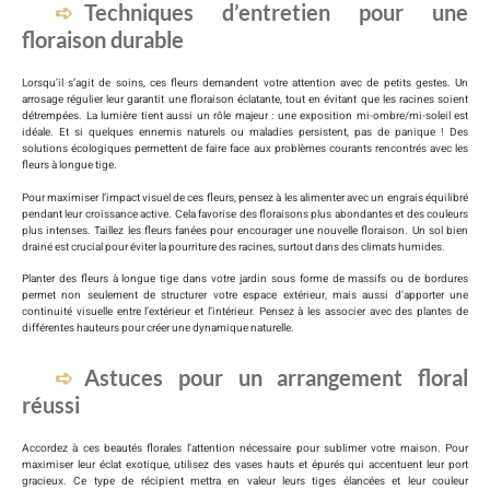
Techniques d’entretien pour une
floraison durable
Lorsqu’il s’agit de soins, ces fleurs demandent votre attention avec de petits gestes. Un
arrosage régulier leur garantit une floraison éclatante, tout en évitant que les racines soient
détrempées. La lumière tient aussi un rôle majeur : une exposition mi-ombre/mi-soleil est
idéale. Et si quelques ennemis naturels ou maladies persistent, pas de panique ! Des
solutions écologiques permettent de faire face aux problèmes courants rencontrés avec les
fleurs à longue tige.
Pour maximiser l’impact visuel de ces fleurs, pensez à les alimenter avec un engrais équilibré
pendant leur croissance active. Cela favorise des floraisons plus abondantes et des couleurs
plus intenses. Taillez les fleurs fanées pour encourager une nouvelle floraison. Un sol bien
drainé est crucial pour éviter la pourriture des racines, surtout dans des climats humides.
Planter des fleurs à longue tige dans votre jardin sous forme de massifs ou de bordures
permet non seulement de structurer votre espace extérieur, mais aussi d’apporter une
continuité visuelle entre l’extérieur et l’intérieur. Pensez à les associer avec des plantes de
différentes hauteurs pour créer une dynamique naturelle.
Astuces pour un arrangement floral
réussi
Accordez à ces beautés florales l’attention nécessaire pour sublimer votre maison. Pour
maximiser leur éclat exotique, utilisez des vases hauts et épurés qui accentuent leur port
gracieux. Ce type de récipient mettra en valeur leurs tiges élancées et leur couleur