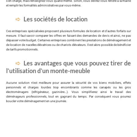
s’en charge, mais renseignez-vous quand même. Sinon, vous devrez vous rendre à la mairie
et remplir les formalités administratives par vous-même.
Les sociétés de location
Ces entreprises spécialisées proposent plusieurs formules de location et d’autres forfaits sur
mesure. Il faut savoir comparer les offres en faisant des demandes de devis et ainsi, ne pas
dépasser votre budget. Certaines entreprises combinent les prestations de déménagement et
de location de nacelles élévatrices ou de chariots élévateurs. Il est alors possible de bénéficier
de tarifs promotionnels.
Les avantages que vous pouvez tirer de
l’utilisation d’un monte-meuble
Aucune solution n’est meilleure pour assurer la sécurité de vos biens mobiliers, effets
personnels et charges lourdes trop encombrants comme les canapés ou les gros
électroménagers (réfrigérateur, gazinière…). Vous simplifierez ainsi le travail des
déménageurs professionnels, tout en gagnant du temps. Par conséquent vous pourrez
boucler votre déménagement en une journée.