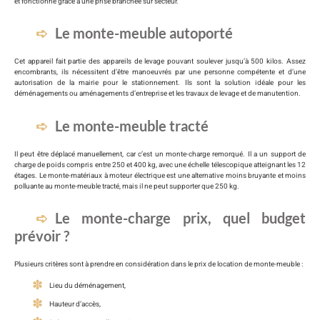
et fonctionne grâce à une prise branchée sur secteur.
Le monte-meuble autoporté
Cet appareil fait partie des appareils de levage pouvant soulever jusqu’à 500 kilos. Assez
encombrants, ils nécessitent d’être manoeuvrés par une personne compétente et d’une
autorisation de la mairie pour le stationnement. Ils sont la solution idéale pour les
déménagements ou aménagements d’entreprise et les travaux de levage et de manutention.
Le monte-meuble tracté
Il peut être déplacé manuellement, car c’est un monte-charge remorqué. Il a un support de
charge de poids compris entre 250 et 400 kg, avec une échelle télescopique atteignant les 12
étages. Le monte-matériaux à moteur électrique est une alternative moins bruyante et moins
polluante au monte-meuble tracté, mais il ne peut supporter que 250 kg.
Le monte-charge prix, quel budget
prévoir ?
Plusieurs critères sont à prendre en considération dans le prix de location de monte-meuble :
Lieu du déménagement,
Hauteur d’accès,