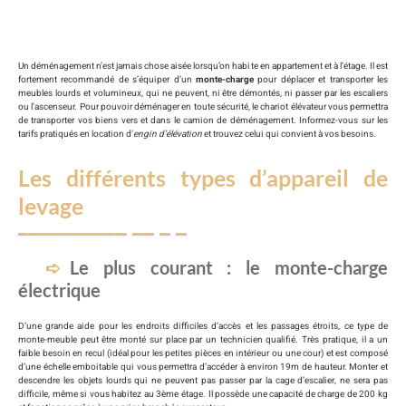
Un déménagement n’est jamais chose aisée lorsqu’on habite en appartement et à l’étage. Il est
fortement recommandé de s’équiper d’un
monte-charge
pour déplacer et transporter les
meubles lourds et volumineux, qui ne peuvent, ni être démontés, ni passer par les escaliers
ou l’ascenseur. Pour pouvoir déménager en toute sécurité, le chariot élévateur vous permettra
de transporter vos biens vers et dans le camion de déménagement. Informez-vous sur les
tarifs pratiqués en location d’
engin d’élévation
et trouvez celui qui convient à vos besoins.
Les différents types d’appareil de
levage
Le plus courant : le monte-charge
électrique
D’une grande aide pour les endroits difficiles d’accès et les passages étroits, ce type de
monte-meuble peut être monté sur place par un technicien qualifié. Très pratique, il a un
faible besoin en recul (idéal pour les petites pièces en intérieur ou une cour) et est composé
d’une échelle emboitable qui vous permettra d’accéder à environ 19m de hauteur. Monter et
descendre les objets lourds qui ne peuvent pas passer par la cage d’escalier, ne sera pas
difficile, même si vous habitez au 3ème étage. Il possède une capacité de charge de 200 kg