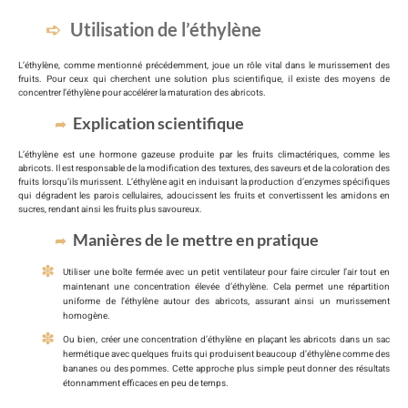
Utilisation de l’éthylène
L’éthylène, comme mentionné précédemment, joue un rôle vital dans le murissement des
fruits. Pour ceux qui cherchent une solution plus scientifique, il existe des moyens de
concentrer l’éthylène pour accélérer la maturation des abricots.
Explication scientifique
L’éthylène est une hormone gazeuse produite par les fruits climactériques, comme les
abricots. Il est responsable de la modification des textures, des saveurs et de la coloration des
fruits lorsqu’ils murissent. L’éthylène agit en induisant la production d’enzymes spécifiques
qui dégradent les parois cellulaires, adoucissent les fruits et convertissent les amidons en
sucres, rendant ainsi les fruits plus savoureux.
Manières de le mettre en pratique
Utiliser une boîte fermée avec un petit ventilateur pour faire circuler l’air tout en
maintenant une concentration élevée d’éthylène. Cela permet une répartition
uniforme de l’éthylène autour des abricots, assurant ainsi un murissement
homogène.
Ou bien, créer une concentration d’éthylène en plaçant les abricots dans un sac
hermétique avec quelques fruits qui produisent beaucoup d’éthylène comme des
bananes ou des pommes. Cette approche plus simple peut donner des résultats
étonnamment efficaces en peu de temps.