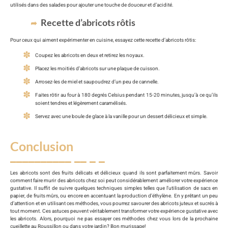
utilisés dans des salades pour ajouter une touche de douceur et d’acidité.
Recette d’abricots rôtis
Pour ceux qui aiment expérimenter en cuisine, essayez cette recette d’abricots rôtis:
Coupez les abricots en deux et retirez les noyaux.
Placez les moitiés d’abricots sur une plaque de cuisson.
Arrosez-les de miel et saupoudrez d’un peu de cannelle.
Faites rôtir au four à 180 degrés Celsius pendant 15-20 minutes, jusqu’à ce qu’ils
soient tendres et légèrement caramélisés.
Servez avec une boule de glace à la vanille pour un dessert délicieux et simple.
Conclusion
Les abricots sont des fruits délicats et délicieux quand ils sont parfaitement mûrs. Savoir
comment faire murir des abricots chez soi peut considérablement améliorer votre expérience
gustative. Il suffit de suivre quelques techniques simples telles que l’utilisation de sacs en
papier, de fruits mûrs, ou encore en accentuant la production d’éthylène. En y prêtant un peu
d’attention et en utilisant ces méthodes, vous pourrez savourer des abricots juteux et sucrés à
tout moment. Ces astuces peuvent véritablement transformer votre expérience gustative avec
les abricots. Alors, pourquoi ne pas essayer ces méthodes chez vous lors de la prochaine
cueillette au Roussillon ou dans votre jardin? Bon murissage!