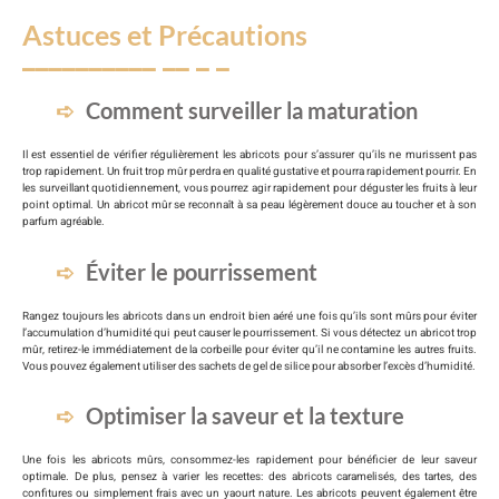
Astuces et Précautions
Comment surveiller la maturation
Il est essentiel de vérifier régulièrement les abricots pour s’assurer qu’ils ne murissent pas
trop rapidement. Un fruit trop mûr perdra en qualité gustative et pourra rapidement pourrir. En
les surveillant quotidiennement, vous pourrez agir rapidement pour déguster les fruits à leur
point optimal. Un abricot mûr se reconnaît à sa peau légèrement douce au toucher et à son
parfum agréable.
Éviter le pourrissement
Rangez toujours les abricots dans un endroit bien aéré une fois qu’ils sont mûrs pour éviter
l’accumulation d’humidité qui peut causer le pourrissement. Si vous détectez un abricot trop
mûr, retirez-le immédiatement de la corbeille pour éviter qu’il ne contamine les autres fruits.
Vous pouvez également utiliser des sachets de gel de silice pour absorber l’excès d’humidité.
Optimiser la saveur et la texture
Une fois les abricots mûrs, consommez-les rapidement pour bénéficier de leur saveur
optimale. De plus, pensez à varier les recettes: des abricots caramelisés, des tartes, des
confitures ou simplement frais avec un yaourt nature. Les abricots peuvent également être