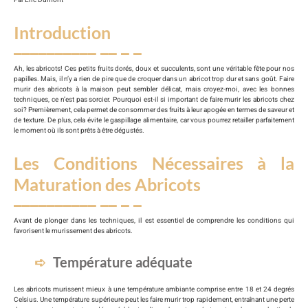
Introduction
Ah, les abricots! Ces petits fruits dorés, doux et succulents, sont une véritable fête pour nos
papilles. Mais, il n’y a rien de pire que de croquer dans un abricot trop dur et sans goût. Faire
murir des abricots à la maison peut sembler délicat, mais croyez-moi, avec les bonnes
techniques, ce n’est pas sorcier. Pourquoi est-il si important de faire murir les abricots chez
soi? Premièrement, cela permet de consommer des fruits à leur apogée en termes de saveur et
de texture. De plus, cela évite le gaspillage alimentaire, car vous pourrez retailler parfaitement
le moment où ils sont prêts à être dégustés.
Les Conditions Nécessaires à la
Maturation des Abricots
Avant de plonger dans les techniques, il est essentiel de comprendre les conditions qui
favorisent le murissement des abricots.
Température adéquate
Les abricots murissent mieux à une température ambiante comprise entre 18 et 24 degrés
Celsius. Une température supérieure peut les faire murir trop rapidement, entraînant une perte