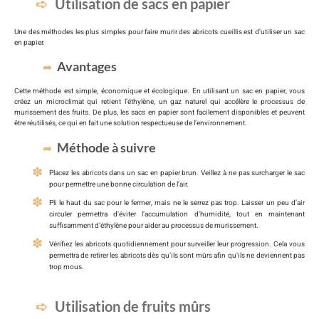
Utilisation de sacs en papier
Une des méthodes les plus simples pour faire murir des abricots cueillis est d’utiliser un sac
en papier.
Avantages
Cette méthode est simple, économique et écologique. En utilisant un sac en papier, vous
créez un microclimat qui retient l’éthylène, un gaz naturel qui accélère le processus de
murissement des fruits. De plus, les sacs en papier sont facilement disponibles et peuvent
être réutilisés, ce qui en fait une solution respectueuse de l’environnement.
Méthode à suivre
Placez les abricots dans un sac en papier brun. Veillez à ne pas surcharger le sac
pour permettre une bonne circulation de l’air.
Pli le haut du sac pour le fermer, mais ne le serrez pas trop. Laisser un peu d’air
circuler permettra d’éviter l’accumulation d’humidité, tout en maintenant
suffisamment d’éthylène pour aider au processus de murissement.
Vérifiez les abricots quotidiennement pour surveiller leur progression. Cela vous
permettra de retirer les abricots dès qu’ils sont mûrs afin qu’ils ne deviennent pas
trop mous.
Utilisation de fruits mûrs