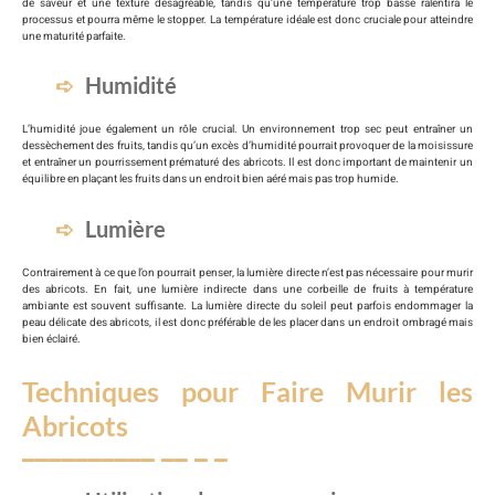
de saveur et une texture désagréable, tandis qu’une température trop basse ralentira le
processus et pourra même le stopper. La température idéale est donc cruciale pour atteindre
une maturité parfaite.
Humidité
L’humidité joue également un rôle crucial. Un environnement trop sec peut entraîner un
dessèchement des fruits, tandis qu’un excès d’humidité pourrait provoquer de la moisissure
et entraîner un pourrissement prématuré des abricots. Il est donc important de maintenir un
équilibre en plaçant les fruits dans un endroit bien aéré mais pas trop humide.
Lumière
Contrairement à ce que l’on pourrait penser, la lumière directe n’est pas nécessaire pour murir
des abricots. En fait, une lumière indirecte dans une corbeille de fruits à température
ambiante est souvent suffisante. La lumière directe du soleil peut parfois endommager la
peau délicate des abricots, il est donc préférable de les placer dans un endroit ombragé mais
bien éclairé.
Techniques pour Faire Murir les
Abricots