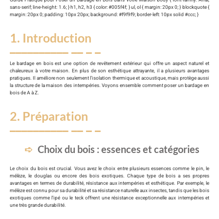
sans-serif; line-height: 1.6; } h1, h2, h3 { color: #005f4f; } ul, ol { margin: 20px 0; } blockquote {
margin: 20px 0; padding: 10px 20px; background: #f9f9f9; border-left: 10px solid #ccc; }
1. Introduction
Le bardage en bois est une option de revêtement extérieur qui offre un aspect naturel et
chaleureux à votre maison. En plus de son esthétique attrayante, il a plusieurs avantages
pratiques. Il améliore non seulement l’isolation thermique et acoustique, mais protège aussi
la structure de la maison des intempéries. Voyons ensemble comment poser un bardage en
bois de A à Z.
2. Préparation
Choix du bois : essences et catégories
Le choix du bois est crucial. Vous avez le choix entre plusieurs essences comme le pin, le
mélèze, le douglas ou encore des bois exotiques. Chaque type de bois a ses propres
avantages en termes de durabilité, résistance aux intempéries et esthétique. Par exemple, le
mélèze est connu pour sa durabilité et sa résistance naturelle aux insectes, tandis que les bois
exotiques comme l’ipé ou le teck offrent une résistance exceptionnelle aux intempéries et
une très grande durabilité.