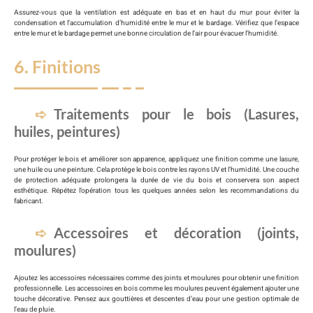
Assurez-vous que la ventilation est adéquate en bas et en haut du mur pour éviter la
condensation et l’accumulation d’humidité entre le mur et le bardage. Vérifiez que l’espace
entre le mur et le bardage permet une bonne circulation de l’air pour évacuer l’humidité.
6. Finitions
Traitements pour le bois (Lasures,
huiles, peintures)
Pour protéger le bois et améliorer son apparence, appliquez une finition comme une lasure,
une huile ou une peinture. Cela protège le bois contre les rayons UV et l’humidité. Une couche
de protection adéquate prolongera la durée de vie du bois et conservera son aspect
esthétique. Répétez l’opération tous les quelques années selon les recommandations du
fabricant.
Accessoires et décoration (joints,
moulures)
Ajoutez les accessoires nécessaires comme des joints et moulures pour obtenir une finition
professionnelle. Les accessoires en bois comme les moulures peuvent également ajouter une
touche décorative. Pensez aux gouttières et descentes d’eau pour une gestion optimale de
l’eau de pluie.