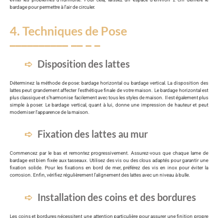
éviter les problèmes d’humidité. Pour cela, laissez un espace d’environ 2 cm derrière le
bardage pour permettre à l’air de circuler.
4. Techniques de Pose
Disposition des lattes
Déterminez la méthode de pose: bardage horizontal ou bardage vertical. La disposition des
lattes peut grandement affecter l’esthétique finale de votre maison. Le bardage horizontal est
plus classique et s’harmonise facilement avec tous les styles de maison. Il est également plus
simple à poser. Le bardage vertical, quant à lui, donne une impression de hauteur et peut
moderniser l’apparence de la maison.
Fixation des lattes au mur
Commencez par le bas et remontez progressivement. Assurez-vous que chaque lame de
bardage est bien fixée aux tasseaux. Utilisez des vis ou des clous adaptés pour garantir une
fixation solide. Pour les fixations en bord de mer, préférez des vis en inox pour éviter la
corrosion. Enfin, vérifiez régulièrement l’alignement des lattes avec un niveau à bulle.
Installation des coins et des bordures
Les coins et bordures nécessitent une attention particulière pour assurer une finition propre