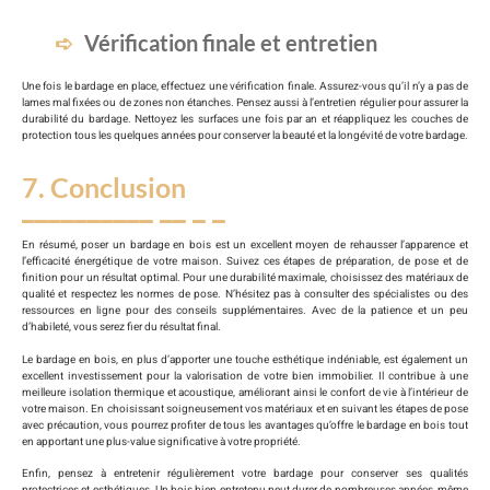
Vérification finale et entretien
Une fois le bardage en place, effectuez une vérification finale. Assurez-vous qu’il n’y a pas de
lames mal fixées ou de zones non étanches. Pensez aussi à l’entretien régulier pour assurer la
durabilité du bardage. Nettoyez les surfaces une fois par an et réappliquez les couches de
protection tous les quelques années pour conserver la beauté et la longévité de votre bardage.
7. Conclusion
En résumé, poser un bardage en bois est un excellent moyen de rehausser l’apparence et
l’efficacité énergétique de votre maison. Suivez ces étapes de préparation, de pose et de
finition pour un résultat optimal. Pour une durabilité maximale, choisissez des matériaux de
qualité et respectez les normes de pose. N’hésitez pas à consulter des spécialistes ou des
ressources en ligne pour des conseils supplémentaires. Avec de la patience et un peu
d’habileté, vous serez fier du résultat final.
Le bardage en bois, en plus d’apporter une touche esthétique indéniable, est également un
excellent investissement pour la valorisation de votre bien immobilier. Il contribue à une
meilleure isolation thermique et acoustique, améliorant ainsi le confort de vie à l’intérieur de
votre maison. En choisissant soigneusement vos matériaux et en suivant les étapes de pose
avec précaution, vous pourrez profiter de tous les avantages qu’offre le bardage en bois tout
en apportant une plus-value significative à votre propriété.
Enfin, pensez à entretenir régulièrement votre bardage pour conserver ses qualités