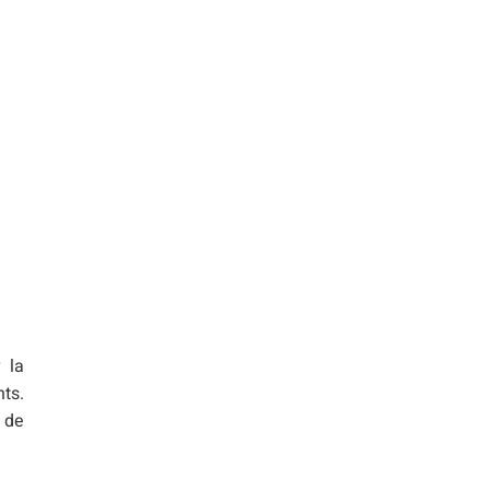
 la
nts.
 de