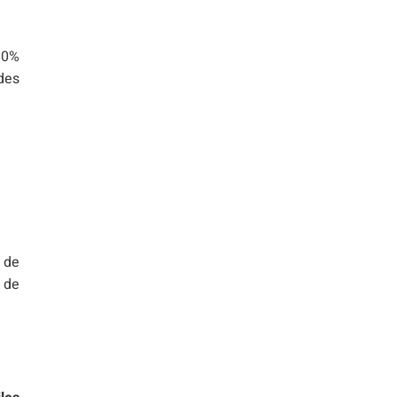
 10%
des
e de
 de