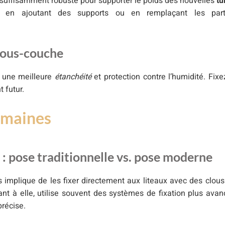
st suffisamment robuste pour supporter le poids des nouvelles
tu
-la en ajoutant des supports ou en remplaçant les part
 sous-couche
r une meilleure
étanchéité
et protection contre l’humidité. Fixe
 futur.
Romaines
: pose traditionnelle vs. pose moderne
s implique de les fixer directement aux liteaux avec des clou
t à elle, utilise souvent des systèmes de fixation plus avan
précise.