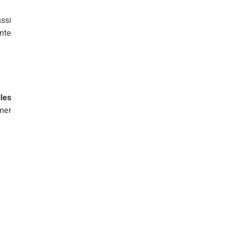
ssi
nte
les
imer