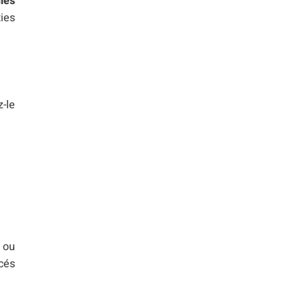
iles
ies
z-le
s ou
cés