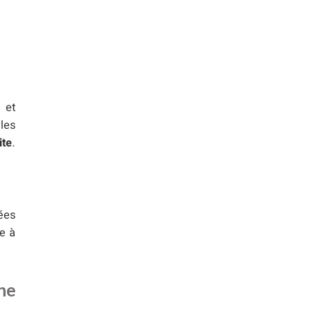
 et
les
ite
.
sées
ce à
ne