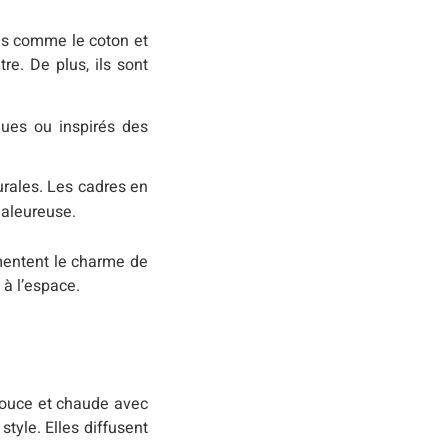
els comme le coton et
re. De plus, ils sont
ques ou inspirés des
rales. Les cadres en
haleureuse.
gmentent le charme de
 à l’espace.
 douce et chaude avec
tyle. Elles diffusent