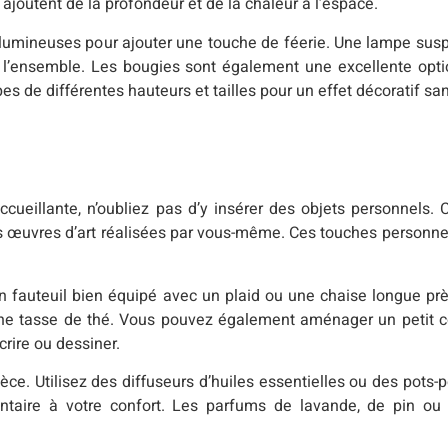
joutent de la profondeur et de la chaleur à l’espace.
s lumineuses pour ajouter une touche de féerie. Une lampe sus
 à l’ensemble. Les bougies sont également une excellente opti
 de différentes hauteurs et tailles pour un effet décoratif san
ueillante, n’oubliez pas d’y insérer des objets personnels. 
s œuvres d’art réalisées par vous-même. Ces touches personne
n fauteuil bien équipé avec un plaid ou une chaise longue prè
er une tasse de thé. Vous pouvez également aménager un petit 
crire ou dessiner.
èce. Utilisez des diffuseurs d’huiles essentielles ou des pots-p
aire à votre confort. Les parfums de lavande, de pin ou 