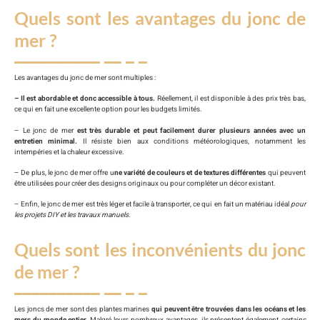
Quels sont les avantages du jonc de
mer ?
Les avantages du jonc de mer sont multiples :
– Il est abordable et donc accessible à tous.
Réellement, il est disponible à des prix très bas,
ce qui en fait une excellente option pour les budgets limités.
– Le jonc de mer
est très durable et peut facilement durer plusieurs années avec un
entretien minimal.
Il résiste bien aux conditions météorologiques, notamment les
intempéries et la chaleur excessive.
– De plus, le jonc de mer offre u
ne variété de couleurs et de textures différentes
qui peuvent
être utilisées pour créer des designs originaux ou pour compléter un décor existant.
– Enfin, le jonc de mer est très léger et facile à transporter, ce qui en fait un matériau idéal
pour
les projets DIY et les travaux manuels.
Quels sont les inconvénients du jonc
de mer ?
Les joncs de mer sont des plantes marines
qui peuvent être trouvées dans les océans et les
mers du monde entier.
Malgré leurs nombreux avantages, ils présentent également
certains