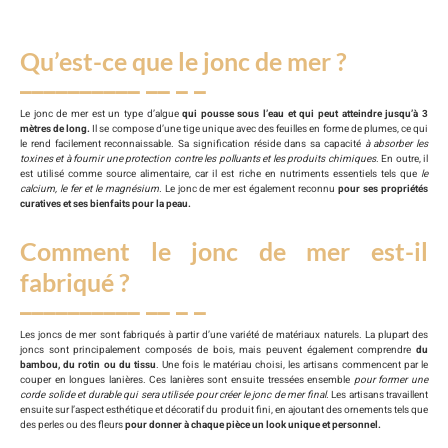
Qu’est-ce que le jonc de mer ?
Le jonc de mer est un type d’algue
qui pousse sous l’eau et qui peut atteindre jusqu’à 3
mètres de long.
Il se compose d’une tige unique avec des feuilles en forme de plumes, ce qui
le rend facilement reconnaissable. Sa signification réside dans sa capacité
à absorber les
toxines et à fournir une protection contre les polluants et les produits chimiques
. En outre, il
est utilisé comme source alimentaire, car il est riche en nutriments essentiels tels que
le
calcium, le fer et le magnésium.
Le jonc de mer est également reconnu
pour ses propriétés
curatives et ses bienfaits pour la peau.
Comment le jonc de mer est-il
fabriqué ?
Les joncs de mer sont fabriqués à partir d’une variété de matériaux naturels. La plupart des
joncs sont principalement composés de bois, mais peuvent également comprendre
du
bambou, du rotin ou du tissu
. Une fois le matériau choisi, les artisans commencent par le
couper en longues lanières. Ces lanières sont ensuite tressées ensemble
pour former une
corde solide et durable qui sera utilisée pour créer le jonc de mer final.
Les artisans travaillent
ensuite sur l’aspect esthétique et décoratif du produit fini, en ajoutant des ornements tels que
des perles ou des fleurs
pour donner à chaque pièce un look unique et personnel.