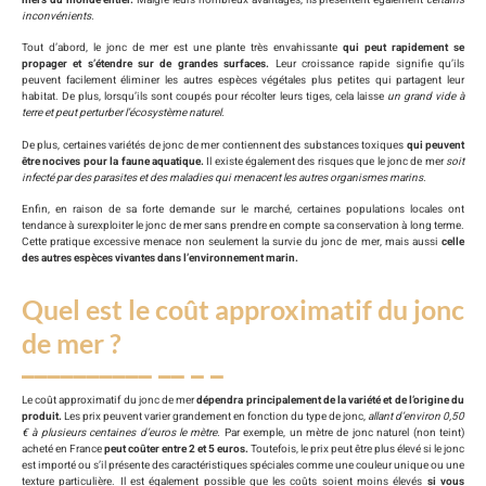
inconvénients.
Tout d’abord, le jonc de mer est une plante très envahissante
qui peut rapidement se
propager et s’étendre sur de grandes surfaces.
Leur croissance rapide signifie qu’ils
peuvent facilement éliminer les autres espèces végétales plus petites qui partagent leur
habitat. De plus, lorsqu’ils sont coupés pour récolter leurs tiges, cela laisse
un grand vide à
terre et peut perturber l’écosystème naturel.
De plus, certaines variétés de jonc de mer contiennent des substances toxiques
qui peuvent
être nocives pour la faune aquatique.
Il existe également des risques que le jonc de mer
soit
infecté par des parasites et des maladies qui menacent les autres organismes marins.
Enfin, en raison de sa forte demande sur le marché, certaines populations locales ont
tendance à surexploiter le jonc de mer sans prendre en compte sa conservation à long terme.
Cette pratique excessive menace non seulement la survie du jonc de mer, mais aussi
celle
des autres espèces vivantes dans l’environnement marin.
Quel est le coût approximatif du jonc
de mer ?
Le coût approximatif du jonc de mer
dépendra principalement de la variété et de l’origine du
produit.
Les prix peuvent varier grandement en fonction du type de jonc,
allant d’environ 0,50
€ à plusieurs centaines d’euros le mètre.
Par exemple, un mètre de jonc naturel (non teint)
acheté en France
peut coûter entre 2 et 5 euros.
Toutefois, le prix peut être plus élevé si le jonc
est importé ou s’il présente des caractéristiques spéciales comme une couleur unique ou une
texture particulière. Il est également possible que les coûts soient moins élevés
si vous