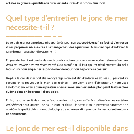
achetez en grandes quantités ou directement auprès d’un producteur local.
Quel type d’entretien le jonc de mer
nécessite-t-il ?
Le jonc de mer est une plante très appréciée pour
son aspect décoratif, sa facilité d’entretien
et ses propriétés nécessaires à l’aménagement des aquariums.
Mais quel type d’entretien le
jonc de mer nécessite-t-il exactement ?
En premier lieu, il est crucial de savoir que les racines du jonc de mer
doivent être maintenues
dans un environnement riche en sel.
Cela signifie qu’il faut ajouter régulièrement du sel à
l’aquarium
pour empêcher le jonc de mer de mourir ou de perdre sa couleur.
De plus, le jonc de mer doit être nettoyé régulièrement afin d’enlever les algues qui peuvent s’y
accumuler et provoquer la mort des racines. Il convient donc d’effectuer un nettoyage
hebdomadaire à l’aide
d’un aspirateur spécialisé ou simplement en plongeant les branches
du jonc dans un bac rempli d’eau salée.
Enfin, il est conseillé de changer l’eau tous les mois
pour éviter la prolifération des bactéries
nuisibles
et pour garder une eau propre et claire. Un testeur vous permettra également de
contrôler la qualité chimique et biologique de votre eau
afin que vos plantes soient toujours
en bonne santé.
Le jonc de mer est-il disponible dans