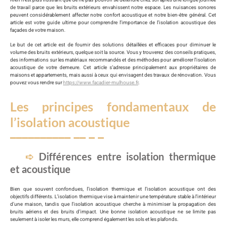
de travail parce que les bruits extérieurs envahissent notre espace. Les nuisances sonores
peuvent considérablement affecter notre confort acoustique et notre bien-être général. Cet
article est votre guide ultime pour comprendre l’importance de l’isolation acoustique des
façades de votre maison.
Le but de cet article est de fournir des solutions détaillées et efficaces pour diminuer le
volume des bruits extérieurs, quelque soit la source. Vous y trouverez des conseils pratiques,
des informations sur les matériaux recommandés et des méthodes pour améliorer l’isolation
acoustique de votre demeure. Cet article s’adresse principalement aux propriétaires de
maisons et appartements, mais aussi à ceux qui envisagent des travaux de rénovation. Vous
pouvez vous rendre sur
https://www.facadier-mulhouse.fr
.
Les principes fondamentaux de
l’isolation acoustique
Différences entre isolation thermique
et acoustique
Bien que souvent confondues, l’isolation thermique et l’isolation acoustique ont des
objectifs différents. L’isolation thermique vise à maintenir une température stable à l’intérieur
d’une maison, tandis que l’isolation acoustique cherche à minimiser la propagation des
bruits aériens et des bruits d’impact. Une bonne isolation acoustique ne se limite pas
seulement à isoler les murs, elle comprend également les sols et les plafonds.