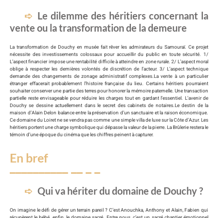
Le dilemme des héritiers concernant la
vente ou la transformation de la demeure
La transformation de Douchy en musée fait rêver les admirateurs du Samouraï. Ce projet
nécessite des investissements colossaux pour accueillir du public en toute sécurité. 1/
L’aspect financier impose une rentabilité difficile à atteindre en zone rurale. 2/ L’aspect moral
oblige à respecter les dernières volontés de discrétion de l’acteur. 3/ L’aspect technique
demande des changements de zonage administratif complexes.La vente à un particulier
étranger effacerait probablement l’histoire française du lieu. Certains héritiers pourraient
souhaiter conserver une partie des terres pour honorer la mémoire paternelle. Une transaction
partielle reste envisageable pour réduire les charges tout en gardant l’essentiel. L’avenir de
Douchy se dessine actuellement dans le secret des cabinets de notaires.Le destin de la
maison d’Alain Delon balance entre la préservation d’un sanctuaire et la raison économique.
Ce domaine du Loiret ne se vendra pas comme une simple villa de luxe sur la Côte d’Azur. Les
héritiers portent une charge symbolique qui dépasse la valeur de la pierre. La Brûlerie restera le
témoin d’une époque du cinéma que les chiffres peinent à capturer.
En bref
Qui va hériter du domaine de Douchy ?
On imagine le défi de gérer un terrain pareil ? C’est Anouchka, Anthony et Alain, Fabien qui
récupèrent le bébé, enfin, le domaine sacré. Entre nous, c’est un sacré chantier émotionnel