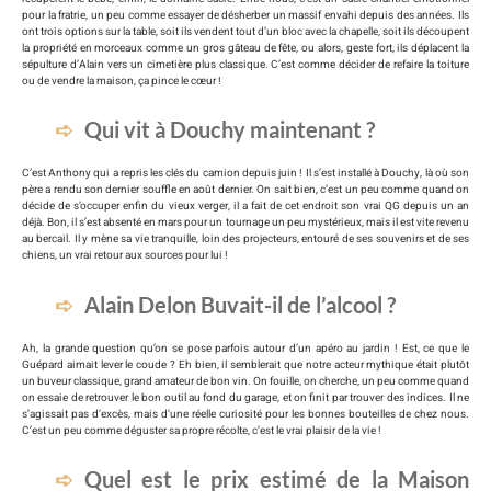
pour la fratrie, un peu comme essayer de désherber un massif envahi depuis des années. Ils
ont trois options sur la table, soit ils vendent tout d’un bloc avec la chapelle, soit ils découpent
la propriété en morceaux comme un gros gâteau de fête, ou alors, geste fort, ils déplacent la
sépulture d’Alain vers un cimetière plus classique. C’est comme décider de refaire la toiture
ou de vendre la maison, ça pince le cœur !
Qui vit à Douchy maintenant ?
C’est Anthony qui a repris les clés du camion depuis juin ! Il s’est installé à Douchy, là où son
père a rendu son dernier souffle en août dernier. On sait bien, c’est un peu comme quand on
décide de s’occuper enfin du vieux verger, il a fait de cet endroit son vrai QG depuis un an
déjà. Bon, il s’est absenté en mars pour un tournage un peu mystérieux, mais il est vite revenu
au bercail. Il y mène sa vie tranquille, loin des projecteurs, entouré de ses souvenirs et de ses
chiens, un vrai retour aux sources pour lui !
Alain Delon Buvait-il de l’alcool ?
Ah, la grande question qu’on se pose parfois autour d’un apéro au jardin ! Est, ce que le
Guépard aimait lever le coude ? Eh bien, il semblerait que notre acteur mythique était plutôt
un buveur classique, grand amateur de bon vin. On fouille, on cherche, un peu comme quand
on essaie de retrouver le bon outil au fond du garage, et on finit par trouver des indices. Il ne
s’agissait pas d’excès, mais d’une réelle curiosité pour les bonnes bouteilles de chez nous.
C’est un peu comme déguster sa propre récolte, c’est le vrai plaisir de la vie !
Quel est le prix estimé de la Maison