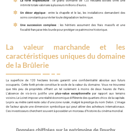
La forêt majestueuse
: ce grand domaine de 120 hectares boisés offre une
intimité totale valorisée à plusieurs millions d’euros.
Un décor atypique
: entre la chapelle et le lac, les installations demandent des
soins constants pour éviter toute dégradation technique.
Une succession complexe
: les héritiers assument des frais massifs et une
fiscalité française très lourde pour protéger ce patrimoine historique.
La valeur marchande et les
caractéristiques uniques du domaine
de la Brûlerie
La superficie de 120 hectares boisés garantit une confidentialité absolue aux futurs
occupants. Cette forêt privée constitue le socle de la valeur du domaine. Vous ne trouverez
que très peu de propriétés offrant un tel isolement à moins de deux heures de Paris.
L’absence de vis-à-vis justifie une
plus-value exceptionnelle
par rapport aux terrains
voisins.Le Loiret impose une réalité économique différente des quartiers chics de la capitale.
Le prix au mètre carré reste celui d’une zone rurale , malgré le prestige du nom Delon. L’image
de l’acteur ajoute une dimension symbolique qui peut attirer des acheteurs internationaux.
Ces investisseurs cherchent souvent à posséder un morceau d’histoire du cinéma mondial.
Données chiffrées sur le patrimoine de Douchy