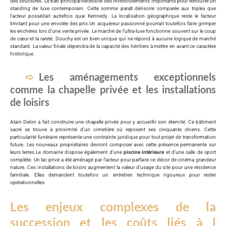
des structures. Le bâti principal nécessite des investissements importants pour retrouver un
standing de luxe contemporain. Cette somme paraît dérisoire comparée aux triplex que
l’acteur possédait autrefois quai Kennedy. La localisation géographique reste le facteur
limitant pour une envolée des prix.Un acquéreur passionné pourrait toutefois faire grimper
les enchères lors d’une vente privée. Le marché de l’ultra-luxe fonctionne souvent sur le coup
de cœur et la rareté. Douchy est un bien unique qui ne répond à aucune logique de marché
standard. La valeur finale dépendra de la capacité des héritiers à mettre en avant ce caractère
historique.
Les aménagements exceptionnels
comme la chapelle privée et les installations
de loisirs
Alain Delon a fait construire une chapelle privée pour y accueillir son éternité. Ce bâtiment
sacré se trouve à proximité d’un cimetière où reposent ses cinquante chiens. Cette
particularité funéraire représente une contrainte juridique pour tout projet de transformation
future. Les nouveaux propriétaires devront composer avec cette présence permanente sur
leurs terres.Le domaine dispose également d’une
piscine intérieure
et d’une salle de sport
complète. Un lac privé a été aménagé par l’acteur pour parfaire ce décor de cinéma grandeur
nature. Ces installations de loisirs augmentent la valeur d’usage du site pour une résidence
familiale. Elles demandent toutefois un entretien technique rigoureux pour rester
opérationnelles.
Les enjeux complexes de la
succession et les coûts liés à l