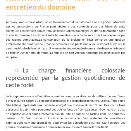
entretien du domaine
Anthony , Anouchka et Alain-Fabien Delon héritent d’un patrimoine lourd à porter. La fiscalité
sur les successions en France peut atteindre des sommets pour des biens de cette
envergure. Les héritiers doivent trouver des liquidités pour régler les droits de mutation sans
brader le domaine. La solidarité entre les membres de la fratrie sera mise à rude épreuve par
ces réalités comptables.La conservation de la Brûlerie en l’état demande une gestion
professionnelle quotidienne. Chaque décision prise par le clan aura un impact direct sur la
valeur résiduelle de leur héritage. Une mésentente prolongée risquerait de dégrader le bien et
de faire chuter son prix de vente. La famille doit agir vite pour protéger les actifs laissés par
leur père.
La charge financière colossale
représentée par la gestion quotidienne de
cette forêt
Le budget nécessaire à l’entretien annuel se compte en dizaines de milliers d’euros. Vous
devez inclure le salaire du personnel de maison et des gardiens forestiers. Le chauffage d’une
telle bâtisse représente une dépense énergétique massive durant l’hiver. Ces coûts fixes
pèsent sur le patrimoine personnel des trois enfants de l’icône.La sécurité demeure un poste
de dépense crucial pour préserver la paix du site. La tombe de l’acteur attire de nombreux
curieux qu’il faut maintenir à distance respectable. Des systèmes de surveillance
sophistiqués sont indispensables pour éviter les dégradations sur les 120 hectares. Les
primes d’assurance pour un tel domaine boisé alourdissent encore la note finale.