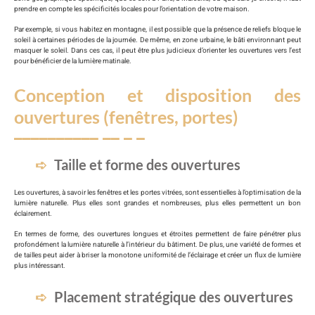
prendre en compte les spécificités locales pour l’orientation de votre maison.
Par exemple, si vous habitez en montagne, il est possible que la présence de reliefs bloque le
soleil à certaines périodes de la journée. De même, en zone urbaine, le bâti environnant peut
masquer le soleil. Dans ces cas, il peut être plus judicieux d’orienter les ouvertures vers l’est
pour bénéficier de la lumière matinale.
Conception et disposition des
ouvertures (fenêtres, portes)
Taille et forme des ouvertures
Les ouvertures, à savoir les fenêtres et les portes vitrées, sont essentielles à l’optimisation de la
lumière naturelle. Plus elles sont grandes et nombreuses, plus elles permettent un bon
éclairement.
En termes de forme, des ouvertures longues et étroites permettent de faire pénétrer plus
profondément la lumière naturelle à l’intérieur du bâtiment. De plus, une variété de formes et
de tailles peut aider à briser la monotone uniformité de l’éclairage et créer un flux de lumière
plus intéressant.
Placement stratégique des ouvertures