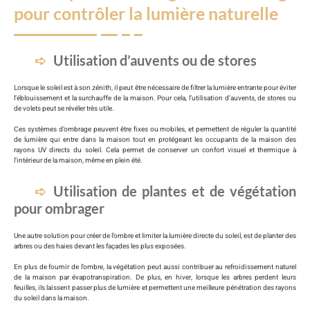
pour contrôler la lumière naturelle
Utilisation d’auvents ou de stores
Lorsque le soleil est à son zénith, il peut être nécessaire de filtrer la lumière entrante pour éviter
l’éblouissement et la surchauffe de la maison. Pour cela, l’utilisation d’auvents, de stores ou
de volets peut se révéler très utile.
Ces systèmes d’ombrage peuvent être fixes ou mobiles, et permettent de réguler la quantité
de lumière qui entre dans la maison tout en protégeant les occupants de la maison des
rayons UV directs du soleil. Cela permet de conserver un confort visuel et thermique à
l’intérieur de la maison, même en plein été.
Utilisation de plantes et de végétation
pour ombrager
Une autre solution pour créer de l’ombre et limiter la lumière directe du soleil, est de planter des
arbres ou des haies devant les façades les plus exposées.
En plus de fournir de l’ombre, la végétation peut aussi contribuer au refroidissement naturel
de la maison par évapotranspiration. De plus, en hiver, lorsque les arbres perdent leurs
feuilles, ils laissent passer plus de lumière et permettent une meilleure pénétration des rayons
du soleil dans la maison.