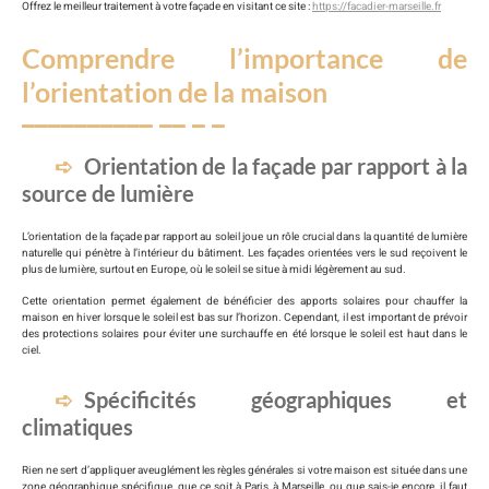
Offrez le meilleur traitement à votre façade en visitant ce site :
https://facadier-marseille.fr
Comprendre l’importance de
l’orientation de la maison
Orientation de la façade par rapport à la
source de lumière
L’orientation de la façade par rapport au soleil joue un rôle crucial dans la quantité de lumière
naturelle qui pénètre à l’intérieur du bâtiment. Les façades orientées vers le sud reçoivent le
plus de lumière, surtout en Europe, où le soleil se situe à midi légèrement au sud.
Cette orientation permet également de bénéficier des apports solaires pour chauffer la
maison en hiver lorsque le soleil est bas sur l’horizon. Cependant, il est important de prévoir
des protections solaires pour éviter une surchauffe en été lorsque le soleil est haut dans le
ciel.
Spécificités géographiques et
climatiques
Rien ne sert d’appliquer aveuglément les règles générales si votre maison est située dans une
zone géographique spécifique, que ce soit à Paris, à Marseille, ou que sais-je encore, il faut