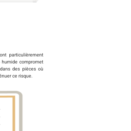
ont particulièrement
rop humide compromet
er dans des pièces où
énuer ce risque.
e
e
e