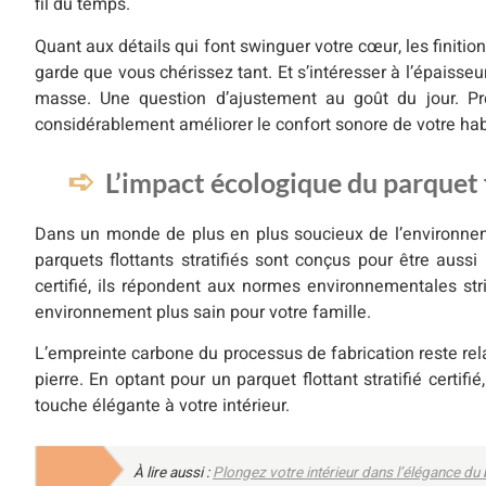
fil du temps.
Quant aux détails qui font swinguer votre cœur, les finiti
garde que vous chérissez tant. Et s’intéresser à l’épaisse
masse. Une question d’ajustement au goût du jour. Pr
considérablement améliorer le confort sonore de votre hab
L’impact écologique du parquet f
Dans un monde de plus en plus soucieux de l’environnem
parquets flottants stratifiés sont conçus pour être auss
certifié, ils répondent aux normes environnementales stri
environnement plus sain pour votre famille.
L’empreinte carbone du processus de fabrication reste r
pierre. En optant pour un parquet flottant stratifié certi
touche élégante à votre intérieur.
À lire aussi :
Plongez votre intérieur dans l’élégance du