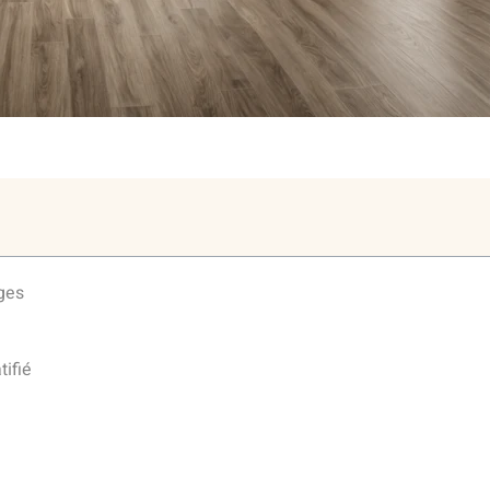
ages
tifié