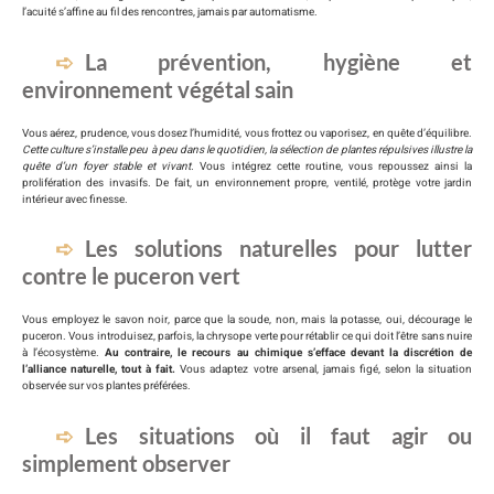
l’acuité s’affine au fil des rencontres, jamais par automatisme.
La prévention, hygiène et
environnement végétal sain
Vous aérez, prudence, vous dosez l’humidité, vous frottez ou vaporisez, en quête d’équilibre.
Cette culture s’installe peu à peu dans le quotidien, la sélection de plantes répulsives illustre la
quête d’un foyer stable et vivant.
Vous intégrez cette routine, vous repoussez ainsi la
prolifération des invasifs. De fait, un environnement propre, ventilé, protège votre jardin
intérieur avec finesse.
Les solutions naturelles pour lutter
contre le puceron vert
Vous employez le savon noir, parce que la soude, non, mais la potasse, oui, décourage le
puceron. Vous introduisez, parfois, la chrysope verte pour rétablir ce qui doit l’être sans nuire
à l’écosystème.
Au contraire, le recours au chimique s’efface devant la discrétion de
l’alliance naturelle, tout à fait.
Vous adaptez votre arsenal, jamais figé, selon la situation
observée sur vos plantes préférées.
Les situations où il faut agir ou
simplement observer