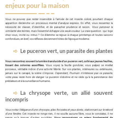
enjeux pour la maison
Vous ne pouvez pas rester insensible à l’arrivée de cet insecte coloré, pourtant chaque
apparition déclenche un processus mental d’analyse express. En effet, vous ressentez la
nécessité de classer, d’identifier, et de panacher prudence et raison.
Vous percevez la
similarité des teintes, mais l’essentiel échappe à la seule couleur.
La vraie question : qui loge
chez vous, invité ou intrus ? Ce dilemme se rejoue à chaque printemps et toutes saisons
confondues, en bref, vos réflexes deviennent hôtes de l’époque moderne.
Le puceron vert, un parasite des plantes
Vous rencontrez souvent la lumière translucide d’un puceron vert, collé aux jeunes feuilles,
tissant des colonies assoiffées.
Vous voyez la feuille gondoler, vous palpez ce miellat
poisseux, véritable indice d’une activité fébrile. Sur vos plantes, intérieures ou extérieures,
jamais sur le canapé, la scène s’impose.
Cependant, l’humain n’intéresse pas ce parasite,
votre peau reste hors de danger.
Le puceron s’obstine et ne cède qu’à la persistance des
prédateurs et à la surveillance humaine.
La chrysope verte, un allié souvent
incompris
Vous notez l’élégance d’une chrysope, ailes froissées et yeux dorés, stationnant sur le rebord
d’une fenêtre.
Cet insecte ne ronge rien, il ne souille aucune fibre, vous le constatez, il ne
pense qu’à traquer d’autres nuisibles.
Vous reconnaissez un acteur fondamental de