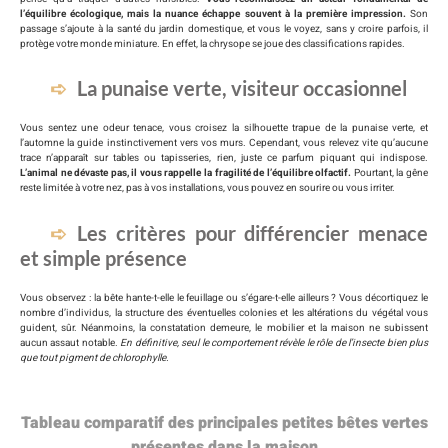
l’équilibre écologique, mais la nuance échappe souvent à la première impression.
Son
passage s’ajoute à la santé du jardin domestique, et vous le voyez, sans y croire parfois, il
protège votre monde miniature. En effet, la chrysope se joue des classifications rapides.
La punaise verte, visiteur occasionnel
Vous sentez une odeur tenace, vous croisez la silhouette trapue de la punaise verte, et
l’automne la guide instinctivement vers vos murs. Cependant, vous relevez vite qu’aucune
trace n’apparaît sur tables ou tapisseries, rien, juste ce parfum piquant qui indispose.
L’animal ne dévaste pas, il vous rappelle la fragilité de l’équilibre olfactif.
Pourtant, la gêne
reste limitée à votre nez, pas à vos installations, vous pouvez en sourire ou vous irriter.
Les critères pour différencier menace
et simple présence
Vous observez : la bête hante-t-elle le feuillage ou s’égare-t-elle ailleurs ? Vous décortiquez le
nombre d’individus, la structure des éventuelles colonies et les altérations du végétal vous
guident, sûr. Néanmoins, la constatation demeure, le mobilier et la maison ne subissent
aucun assaut notable.
En définitive, seul le comportement révèle le rôle de l’insecte bien plus
que tout pigment de chlorophylle.
Tableau comparatif des principales petites bêtes vertes
présentes dans la maison