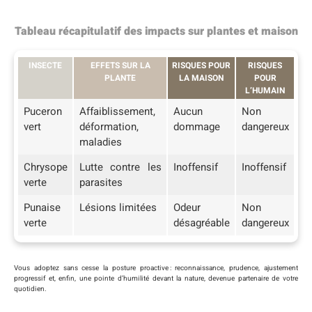
Tableau récapitulatif des impacts sur plantes et maison
INSECTE
EFFETS SUR LA
RISQUES POUR
RISQUES
PLANTE
LA MAISON
POUR
L’HUMAIN
Puceron
Affaiblissement,
Aucun
Non
vert
déformation,
dommage
dangereux
maladies
Chrysope
Lutte contre les
Inoffensif
Inoffensif
verte
parasites
Punaise
Lésions limitées
Odeur
Non
verte
désagréable
dangereux
Vous adoptez sans cesse la posture proactive : reconnaissance, prudence, ajustement
progressif et, enfin, une pointe d’humilité devant la nature, devenue partenaire de votre
quotidien.