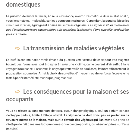
domestiques
Le puceron détériore la feuille, brise la croissance, alourdit l’esthétique d’un miellat opalin,
vous le constatez, implacable, sur les bourgeons malingres. Cependant, la punaise laisse les
structures intactes, égratignant à peine les surfaces végétales.
Les signes visibles n’entraînent
pas d’emblée une issue catastrophique, ils rappellent la nécessité d’une surveillance régulière,
presque rituelle.
La transmission de maladies végétales
En bref, la contamination virale émane du puceron vert, vecteur de crise pour vos étagères
botaniques. Vous avez tout à gagner à isoler une victime, car le courant d’air suffit à faire
voyager la nuisance. Par contre, la chrysope verte veille en coulisses, freinant efficacement la
propagation sournoise. Ainsi, le choix de surveiller, d’intervenir ou de renforcer l’écosystème
reste à portée immédiate, technique, pragmatique.
Les conséquences pour la maison et ses
occupants
Vous ne relevez aucune morsure de tissu, aucun danger physique, seul un parfum coriace
s’échappe parfois, limité à l’étage olfactif.
La vigilance ne doit donc pas se porter sur la
structure même de la maison, mais sur le devenir des végétaux qui l’animent.
Ce principe
s’intègre de fait dans une logique domestique contemporaine, où observer prime sur l’acte
impulsif.