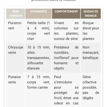
NOM
APPARENCE
COMPORTEMENT
NIVEAU DE
COMMUN
MENACE
Puceron
Petite taille (1
Vivant en
Risque
vert
à 4 mm),
colonies sur
élevé pour
corps vert
les plantes,
les
clair
suceur de sève
plantes
Chrysope
10 à 15 mm,
Prédateur de
Non
verte
ailes
nuisibles,
menaçant,
transparentes,
inoffensif pour
bénéfique
silhouette
humains et
élancée
objets
Punaise
7 à 15 mm,
Peut
Gêne
verte
corps vert,
s’introduire
olfactive
forme carrée
pour se
possible,
protéger du
pas de
froid, émet une
dégâts
odeur en cas