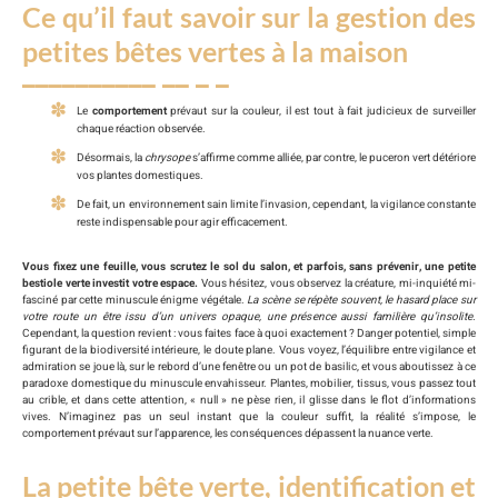
Ce qu’il faut savoir sur la gestion des
petites bêtes vertes à la maison
Le
comportement
prévaut sur la couleur, il est tout à fait judicieux de surveiller
chaque réaction observée.
Désormais, la
chrysope
s’affirme comme alliée, par contre, le puceron vert détériore
vos plantes domestiques.
De fait, un environnement sain limite l’invasion, cependant, la vigilance constante
reste indispensable pour agir efficacement.
Vous fixez une feuille, vous scrutez le sol du salon, et parfois, sans prévenir, une petite
bestiole verte investit votre espace.
Vous hésitez, vous observez la créature, mi-inquiété mi-
fasciné par cette minuscule énigme végétale.
La scène se répète souvent, le hasard place sur
votre route un être issu d’un univers opaque, une présence aussi familière qu’insolite.
Cependant, la question revient : vous faites face à quoi exactement ? Danger potentiel, simple
figurant de la biodiversité intérieure, le doute plane. Vous voyez, l’équilibre entre vigilance et
admiration se joue là, sur le rebord d’une fenêtre ou un pot de basilic, et vous aboutissez à ce
paradoxe domestique du minuscule envahisseur. Plantes, mobilier, tissus, vous passez tout
au crible, et dans cette attention, « null » ne pèse rien, il glisse dans le flot d’informations
vives. N’imaginez pas un seul instant que la couleur suffit, la réalité s’impose, le
comportement prévaut sur l’apparence, les conséquences dépassent la nuance verte.
La petite bête verte, identification et