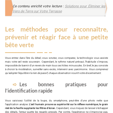
Ce contenu enrichit votre lecture :
Solutions pour Éliminer les
Vers de Terre sur Votre Terrasse
Les méthodes pour reconnaître,
prévenir et réagir face à une petite
bête verte
Vous entrez dans l’ère du détail, vous scrutez, vous comparez, la technologie vous assiste
mais votre œil reste souverain. Cependant, le rythme naturel prévaut, l’habitude s’impose,
impossible de bannir d’un revers de main tous ces hôtes minuscules. En bref, le jeu consiste
à choisir la modération, surveiller sans excès, intervenir avec parcimonie.
Vous comprenez
qu’adopter l’équilibre n’a rien de passif, chaque observation nourrit votre discernement.
Les bonnes pratiques pour
l’identification rapide
Vous saisissez l’utilité de la loupe, du smartphone, peut-être d’une photo nette que
l’application analyse.
L’œil humain prouve sa supériorité sur le réflexe numérique, le grain
réel de la feuille supplante les filtres d’écran.
Cependant, vous risquez de laisser s’échapper
des détails, l’erreur guette les regards pressés. Par contre, l’expérience ne s’improvise pas,