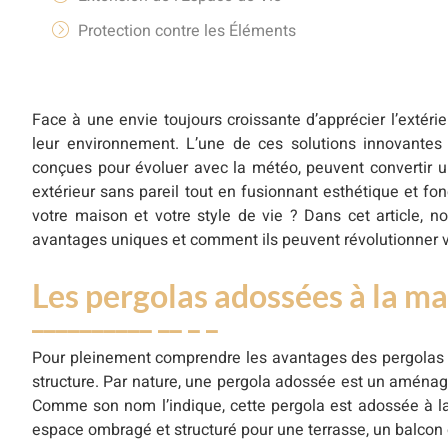
Protection contre les Éléments
Avantages Économiques
Améliorer l’Utilisation de votre Espace Extérieur
Face à une envie toujours croissante d’apprécier l’extérie
Sélection et Installation de votre Pergola Adossée
leur environnement. L’une de ces solutions innovantes e
conçues pour évoluer avec la météo, peuvent convertir un
Conclusion
extérieur sans pareil tout en fusionnant esthétique et fo
votre maison et votre style de vie ? Dans cet article, 
avantages uniques et comment ils peuvent révolutionner vo
Les pergolas adossées à la m
Pour pleinement comprendre les avantages des pergolas ad
structure. Par nature, une pergola adossée est un aménag
Comme son nom l’indique, cette pergola est adossée à la 
espace ombragé et structuré pour une terrasse, un balcon 