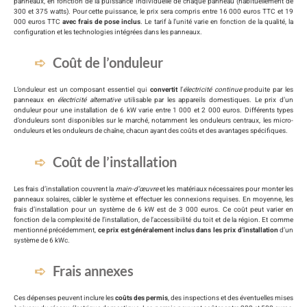
panneaux, en fonction de la puissance individuelle de chaque panneau (habituellement de
300 et 375 watts). Pour cette puissance, le prix sera compris entre 16 000 euros TTC et 19
000 euros TTC
avec frais de pose inclus
. Le tarif à l’unité varie en fonction de la qualité, la
configuration et les technologies intégrées dans les panneaux.
Coût de l’onduleur
L’onduleur est un composant essentiel qui
convertit
l’
électricité continue
produite par les
panneaux en
électricité alternative
utilisable par les appareils domestiques. Le prix d’un
onduleur pour une installation de 6 kW varie entre 1 000 et 2 000 euros. Différents types
d’onduleurs sont disponibles sur le marché, notamment les onduleurs centraux, les micro-
onduleurs et les onduleurs de chaîne, chacun ayant des coûts et des avantages spécifiques.
Coût de l’installation
Les frais d’installation couvrent la
main-d’œuvre
et les matériaux nécessaires pour monter les
panneaux solaires, câbler le système et effectuer les connexions requises. En moyenne, les
frais d’installation pour un système de 6 kW est de 3 000 euros. Ce coût peut varier en
fonction de la complexité de l’installation, de l’accessibilité du toit et de la région. Et comme
mentionné précédemment,
ce prix est généralement inclus dans les prix d’installation
d’un
système de 6 kWc.
Frais annexes
Ces dépenses peuvent inclure les
coûts des permis
, des inspections et des éventuelles mises