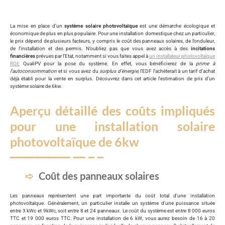
La mise en place d’un
système solaire photovoltaïque
est une démarche écologique et
économique de plus en plus populaire. Pour une installation domestique chez un particulier,
le prix dépend de plusieurs facteurs, y compris le coût des panneaux solaires, de l’onduleur,
de l’installation et des permis. N’oubliez pas que vous avez accès à des
incitations
financières
prévues par l’Etat, notamment si vous faites appel à
un installateur photovoltaïque
RGE
QualiPV pour la pose du système. En effet, vous bénéficierez de la
prime à
l’autoconsommation
et si vous avez du
surplus d’énergie
, l’EDF l’achèterait à un tarif d’achat
déjà établi pour la vente en surplus. Découvrez dans cet article l’estimation de prix d’un
système solaire de 6kw.
Aperçu détaillé des coûts impliqués
pour une installation solaire
photovoltaïque de 6kw
Coût des panneaux solaires
Les panneaux représentent une part importante du coût total d’une installation
photovoltaïque. Généralement, un particulier installe un système d’une puissance située
entre 3 kWc et 9kWc, soit entre 8 et 24 panneaux. Le coût du système est entre 8 000 euros
TTC et 19 000 euros TTC. Pour une installation de 6 kW, vous aurez besoin de 16 à 20