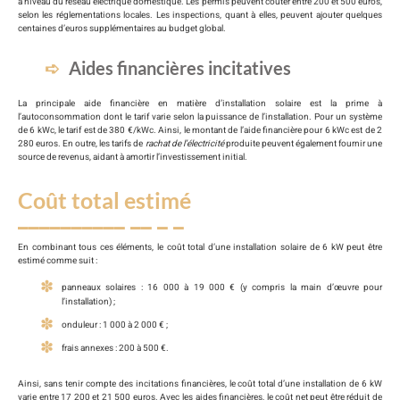
à niveau du réseau électrique domestique. Les permis peuvent coûter entre 200 et 500 euros,
selon les réglementations locales. Les inspections, quant à elles, peuvent ajouter quelques
centaines d’euros supplémentaires au budget global.
Aides financières incitatives
La principale aide financière en matière d’installation solaire est la prime à
l’autoconsommation dont le tarif varie selon la puissance de l’installation. Pour un système
de 6 kWc, le tarif est de 380 €/kWc. Ainsi, le montant de l’aide financière pour 6 kWc est de 2
280 euros. En outre, les tarifs de
rachat de l’électricité
produite peuvent également fournir une
source de revenus, aidant à amortir l’investissement initial.
Coût total estimé
En combinant tous ces éléments, le coût total d’une installation solaire de 6 kW peut être
estimé comme suit :
panneaux solaires : 16 000 à 19 000 € (y compris la main d’œuvre pour
l’installation) ;
onduleur : 1 000 à 2 000 € ;
frais annexes : 200 à 500 €.
Ainsi, sans tenir compte des incitations financières, le coût total d’une installation de 6 kW
varie entre 17 200 et 21 500 euros. Avec les aides financières, le coût net peut être réduit de