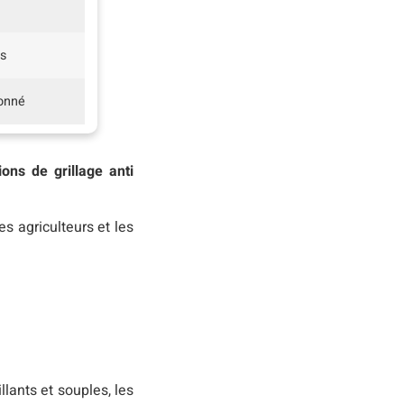
es
ionné
ions de grillage anti
es agriculteurs et les
lants et souples, les