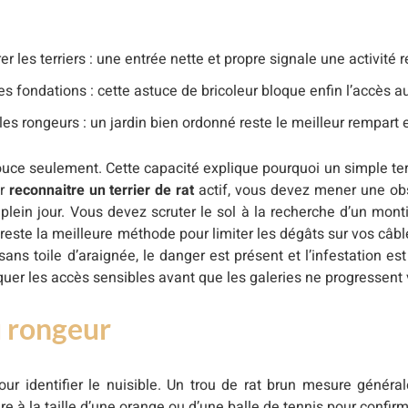
r les terriers : une entrée nette et propre signale une activité 
s fondations : cette astuce de bricoleur bloque enfin l’accès au
les rongeurs : un jardin bien ordonné reste le meilleur rempart e
 pouce seulement. Cette capacité explique pourquoi un simple ter
ur
reconnaitre un terrier de rat
actif, vous devez mener une obs
plein jour. Vous devez scruter le sol à la recherche d’un monti
reste la meilleure méthode pour limiter les dégâts sur vos câbl
ans toile d’araignée, le danger est présent et l’infestation es
quer les accès sensibles avant que les galeries ne progressent v
u rongeur
our identifier le nuisible. Un trou de rat brun mesure génér
 à la taille d’une orange ou d’une balle de tennis pour confirm