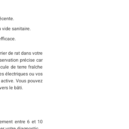
récente.
 vide sanitaire.
fficace.
rier de rat dans votre
ervation précise car
cule de terre fraîche
es électriques ou vos
t active. Vous pouvez
ers le bâti.
alement entre 6 et 10
er votre diagnostic.