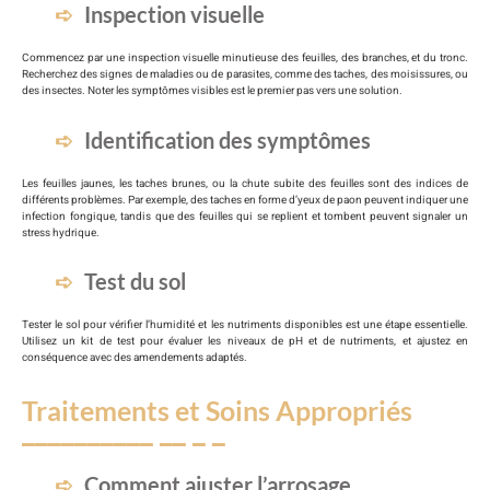
Inspection visuelle
Commencez par une inspection visuelle minutieuse des feuilles, des branches, et du tronc.
Recherchez des signes de maladies ou de parasites, comme des taches, des moisissures, ou
des insectes. Noter les symptômes visibles est le premier pas vers une solution.
Identification des symptômes
Les feuilles jaunes, les taches brunes, ou la chute subite des feuilles sont des indices de
différents problèmes. Par exemple, des taches en forme d’yeux de paon peuvent indiquer une
infection fongique, tandis que des feuilles qui se replient et tombent peuvent signaler un
stress hydrique.
Test du sol
Tester le sol pour vérifier l’humidité et les nutriments disponibles est une étape essentielle.
Utilisez un kit de test pour évaluer les niveaux de pH et de nutriments, et ajustez en
conséquence avec des amendements adaptés.
Traitements et Soins Appropriés
Comment ajuster l’arrosage