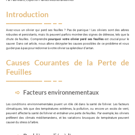
Introduction
Avez-vous un olivier qui perd ses feuilles ? Pas de panique ! Les oliviers sont des arbres
robustes et persistants, mais ils peuvent parfois montrer des signes de détresse, tels que la
chute de feuilles. Comprendre
pourquoi votre olivier perd ses feuilles
est crucial pour le
sauver. Dans cet article, nous allons décrypter les causes possibles de ce problème et vous
guider pas à pas pour redonner à votre olivier sa splendeur d’antan.
Causes Courantes de la Perte de
Feuilles
Facteurs environnementaux
Les conditions environnementales jouent un rôle clé dans la santé de l’olivier. Les facteurs
climatiques, tels que des températures extrêmes, la pollution, ou encore un excès de vent,
peuvent affecter la santé de l’olivier et entraîner une perte de feuilles. Par exemple, les oliviers
préfèrent des climats méditerranéens, et les variations brusques de température peuvent
causer du stress à l’arbre.