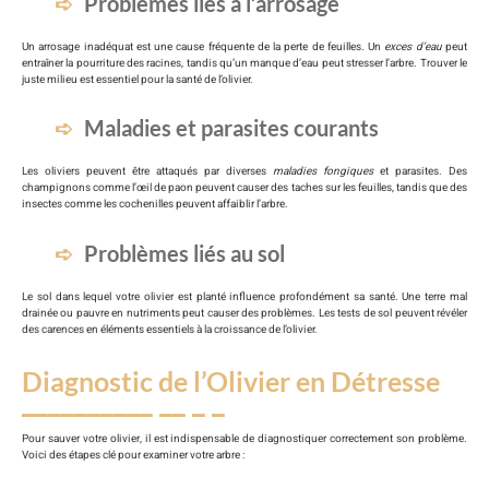
Problèmes liés à l’arrosage
Un arrosage inadéquat est une cause fréquente de la perte de feuilles. Un
exces d’eau
peut
entraîner la pourriture des racines, tandis qu’un manque d’eau peut stresser l’arbre. Trouver le
juste milieu est essentiel pour la santé de l’olivier.
Maladies et parasites courants
Les oliviers peuvent être attaqués par diverses
maladies fongiques
et parasites. Des
champignons comme l’œil de paon peuvent causer des taches sur les feuilles, tandis que des
insectes comme les cochenilles peuvent affaiblir l’arbre.
Problèmes liés au sol
Le sol dans lequel votre olivier est planté influence profondément sa santé. Une terre mal
drainée ou pauvre en nutriments peut causer des problèmes. Les tests de sol peuvent révéler
des carences en éléments essentiels à la croissance de l’olivier.
Diagnostic de l’Olivier en Détresse
Pour sauver votre olivier, il est indispensable de diagnostiquer correctement son problème.
Voici des étapes clé pour examiner votre arbre :