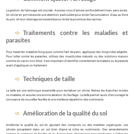
La gestion de l’arrosage est cruciale. Assurez-vous d’arroser profondément mais sans excès.
Un olivier en pot nécessite une attention particulière pour éviter l’accumulation d’eau au fond
du pot. Un bon drainage est essentiel pour éviter la pourriture des racines.
Traitements contre les maladies et
parasites
Pour traiter les maladies fongiques comme l’œil de paon, appliquez des fongicides adaptés.
Pour lutter contre les parasites, utilisez des insecticides naturels ou des solutions maison
comme du savon noir dilué. Il est important d’identifier correctement la maladie ou le parasite
avant d’appliquer un traitement.
Techniques de taille
La taille est une technique essentielle pour revitaliser un olivier. Retirez les branches mortes
ou malades, et assurez une bonne aération du feuillage. La taille permet aussi d’encourager la
croissance de nouvelles feuilles et une meilleure répartition des nutriments.
Amélioration de la qualité du sol
Améliorez la qualité du sol en ajoutant des composts ou des matières organiques. Les
oliviers prospèrent dans un sol bien drainé et riche en nutriments. Des amendements
comme le compost de feuilles et du fumier bien décomposé peuvent fournir à l’arbre les