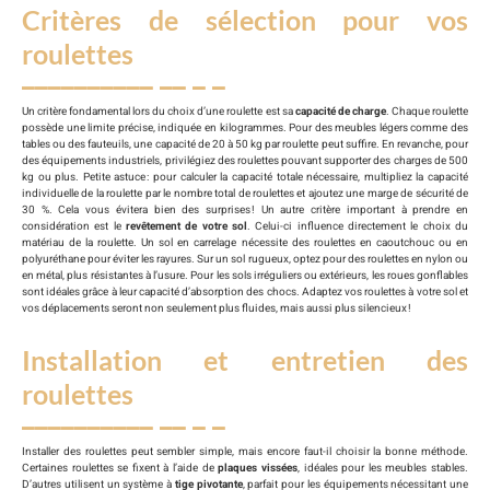
Critères de sélection pour vos
roulettes
Un critère fondamental lors du choix d’une roulette est sa
capacité de charge
. Chaque roulette
possède une limite précise, indiquée en kilogrammes. Pour des meubles légers comme des
tables ou des fauteuils, une capacité de 20 à 50 kg par roulette peut suffire. En revanche, pour
des équipements industriels, privilégiez des roulettes pouvant supporter des charges de 500
kg ou plus. Petite astuce : pour calculer la capacité totale nécessaire, multipliez la capacité
individuelle de la roulette par le nombre total de roulettes et ajoutez une marge de sécurité de
30 %. Cela vous évitera bien des surprises ! Un autre critère important à prendre en
considération est le
revêtement de votre sol
. Celui-ci influence directement le choix du
matériau de la roulette. Un sol en carrelage nécessite des roulettes en caoutchouc ou en
polyuréthane pour éviter les rayures. Sur un sol rugueux, optez pour des roulettes en nylon ou
en métal, plus résistantes à l’usure. Pour les sols irréguliers ou extérieurs, les roues gonflables
sont idéales grâce à leur capacité d’absorption des chocs. Adaptez vos roulettes à votre sol et
vos déplacements seront non seulement plus fluides, mais aussi plus silencieux !
Installation et entretien des
roulettes
Installer des roulettes peut sembler simple, mais encore faut-il choisir la bonne méthode.
Certaines roulettes se fixent à l’aide de
plaques vissées
, idéales pour les meubles stables.
D’autres utilisent un système à
tige pivotante
, parfait pour les équipements nécessitant une