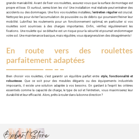
grande maniabilité. Avant de fixer vos roulettes, assurez-vous que la surface de montage est
propre et lisse. Et surtout, serrez bien les vis ! Une installation mal réalisée peut entraîner des
accidents ou des dommages. Une fois vos roulettes installées, l’
entretien régulier
est crucial.
Nettoyez-les pour éviter l’accumulation de poussière ou de débris qui pourraient freiner leur
mobilité. Lubrifiez les roulements pour un fonctionnement optimal, en particulier si vos
roulettes sont soumises à des charges importantes. Enfin, vérifiez régulièrement les
fixations. Une roulette qui se détache est un risque pour la sécurité et pourrait endommager
votre sol. Une maintenance basique, mais régulière, vous épargnera bien des désagréments !
En route vers des roulettes
parfaitement adaptées
Bien choisir vos roulettes, c’est garantir un équilibre parfait entre
style, fonctionnalité et
robustesse
. Que ce soit pour des meubles élégants ou des équipements industriels
imposants, il existe une solution adaptée à vos besoins. En gardant à l’esprit les critères
essentiels comme la capacité de charge, le type de sol et l’entretien, vous maximiserez leur
durabilité et leur efficacité. Alors, prêts à rouler dans la bonne direction ?