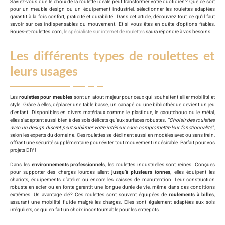
Saviez-vous que le choix de la roulette idéale peut transformer votre quotidien ? Que ce soit
pour un meuble design ou un équipement industriel, sélectionner les roulettes adaptées
garantit à la fois confort, praticité et durabilité. Dans cet article, découvrez tout ce qu’il faut
savoir sur ces indispensables du mouvement. Et si vous êtes en quête d’options fiables,
Roues-et-roulettes.com,
le spécialiste sur internet de roulettes
saura répondre à vos besoins.
Les différents types de roulettes et
leurs usages
Les
roulettes pour meubles
sont un atout majeur pour ceux qui souhaitent allier mobilité et
style. Grâce à elles, déplacer une table basse, un canapé ou une bibliothèque devient un jeu
d’enfant. Disponibles en divers matériaux comme le plastique, le caoutchouc ou le métal,
elles s’adaptent aussi bien à des sols délicats qu’aux surfaces robustes.
“Choisir des roulettes
avec un design discret peut sublimer votre intérieur sans compromettre leur fonctionnalité”
,
selon les experts du domaine. Ces roulettes se déclinent aussi en modèles avec ou sans frein,
offrant une sécurité supplémentaire pour éviter tout mouvement indésirable. Parfait pour vos
projets DIY !
Dans les
environnements professionnels
, les roulettes industrielles sont reines. Conçues
pour supporter des charges lourdes allant
jusqu’à plusieurs tonnes
, elles équipent les
chariots, équipements d’atelier ou encore les caisses de manutention. Leur construction
robuste en acier ou en fonte garantit une longue durée de vie, même dans des conditions
extrêmes. Un avantage clé ? Ces roulettes sont souvent équipées de
roulements à billes
,
assurant une mobilité fluide malgré les charges. Elles sont également adaptées aux sols
irréguliers, ce qui en fait un choix incontournable pour les entrepôts.