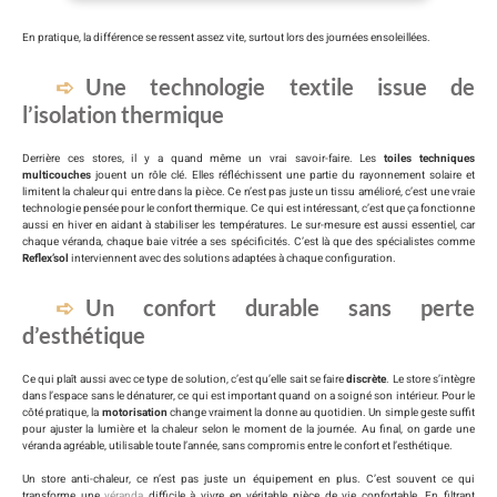
En pratique, la différence se ressent assez vite, surtout lors des journées ensoleillées.
Une technologie textile issue de
l’isolation thermique
Derrière ces stores, il y a quand même un vrai savoir-faire. Les
toiles techniques
multicouches
jouent un rôle clé. Elles réfléchissent une partie du rayonnement solaire et
limitent la chaleur qui entre dans la pièce. Ce n’est pas juste un tissu amélioré, c’est une vraie
technologie pensée pour le confort thermique. Ce qui est intéressant, c’est que ça fonctionne
aussi en hiver en aidant à stabiliser les températures. Le sur-mesure est aussi essentiel, car
chaque véranda, chaque baie vitrée a ses spécificités. C’est là que des spécialistes comme
Reflex’sol
interviennent avec des solutions adaptées à chaque configuration.
Un confort durable sans perte
d’esthétique
Ce qui plaît aussi avec ce type de solution, c’est qu’elle sait se faire
discrète
. Le store s’intègre
dans l’espace sans le dénaturer, ce qui est important quand on a soigné son intérieur. Pour le
côté pratique, la
motorisation
change vraiment la donne au quotidien. Un simple geste suffit
pour ajuster la lumière et la chaleur selon le moment de la journée. Au final, on garde une
véranda agréable, utilisable toute l’année, sans compromis entre le confort et l’esthétique.
Un store anti-chaleur, ce n’est pas juste un équipement en plus. C’est souvent ce qui
transforme une
véranda
difficile à vivre en véritable pièce de vie confortable. En filtrant