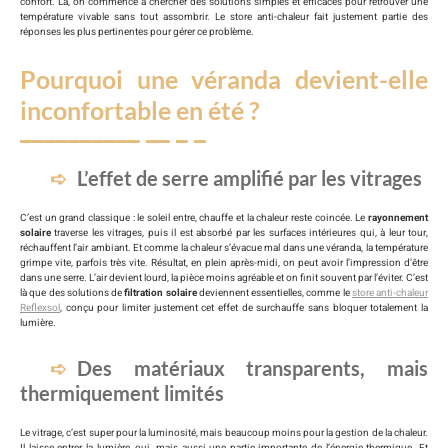
confort. Là, on commence à chercher des solutions simples et efficaces pour retrouver une
température vivable sans tout assombrir. Le store anti-chaleur fait justement partie des
réponses les plus pertinentes pour gérer ce problème.
Pourquoi une véranda devient-elle
inconfortable en été ?
L’effet de serre amplifié par les vitrages
C’est un grand classique : le soleil entre, chauffe et la chaleur reste coincée. Le
rayonnement
solaire
traverse les vitrages, puis il est absorbé par les surfaces intérieures qui, à leur tour,
réchauffent l’air ambiant. Et comme la chaleur s’évacue mal dans une véranda, la température
grimpe vite, parfois très vite. Résultat, en plein après-midi, on peut avoir l’impression d’être
dans une serre. L’air devient lourd, la pièce moins agréable et on finit souvent par l’éviter. C’est
là que des solutions de
filtration solaire
deviennent essentielles, comme le
store anti-chaleur
Reflexsol
, conçu pour limiter justement cet effet de surchauffe sans bloquer totalement la
lumière.
Des matériaux transparents, mais
thermiquement limités
Le vitrage, c’est super pour la luminosité, mais beaucoup moins pour la gestion de la chaleur.
Il laisse entrer la lumière, oui, mais aussi une partie importante de l’énergie thermique. Et