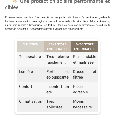
Une protection solaire performante et
ciblée
L’idée est assez simple au fond : empêcher une partie de la chaleur d’entrer, tout en gardant la
lumière. Le store anti-chaleur agit comme un filtre entre le soleil et la pièce. Selon les besoins,
il peut être installé à l’intérieur ou en toiture. Dans les deux cas, l’objectif reste de réduire la
sensation de surchauffe sans transformer la véranda en pièce sombre.
SITUATION
SANS STORE
AVEC STORE
ANTI-CHALEUR
ANTI-CHALEUR
Température
Très élevée
Plus stable
rapidement
et maîtrisée
Lumière
Forte et
Douce et
éblouissante
filtrée
Confort
Inconfort en
Pièce
été
agréable
Climatisation
Très
Moins
sollicitée
nécessaire