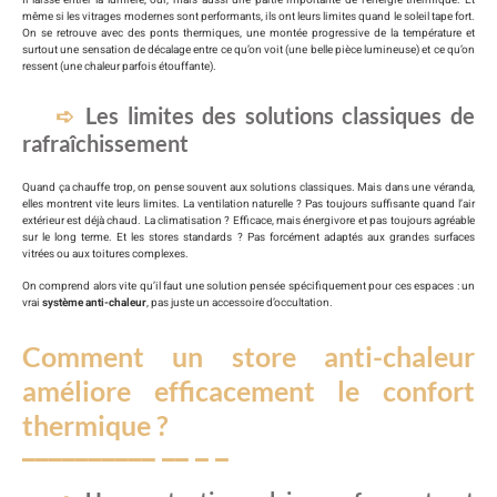
même si les vitrages modernes sont performants, ils ont leurs limites quand le soleil tape fort.
On se retrouve avec des ponts thermiques, une montée progressive de la température et
surtout une sensation de décalage entre ce qu’on voit (une belle pièce lumineuse) et ce qu’on
ressent (une chaleur parfois étouffante).
Les limites des solutions classiques de
rafraîchissement
Quand ça chauffe trop, on pense souvent aux solutions classiques. Mais dans une véranda,
elles montrent vite leurs limites. La ventilation naturelle ? Pas toujours suffisante quand l’air
extérieur est déjà chaud. La climatisation ? Efficace, mais énergivore et pas toujours agréable
sur le long terme. Et les stores standards ? Pas forcément adaptés aux grandes surfaces
vitrées ou aux toitures complexes.
On comprend alors vite qu’il faut une solution pensée spécifiquement pour ces espaces : un
vrai
système anti-chaleur
, pas juste un accessoire d’occultation.
Comment un store anti-chaleur
améliore efficacement le confort
thermique ?